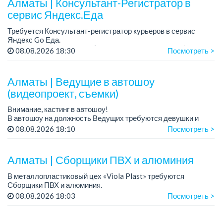
Алматы | Консультант-Регистратор в
сервис Яндекс.Еда
Требуется Консультант-регистратор курьеров в сервис
Яндекс Go Еда.
Условия: работа в офисе (Абылай хана - Макатаева).
08.08.2026 18:30
Посмотреть >
График работы: 5/2, пятидневка, с 9 до 18 час.
Требован...
Алматы | Ведущие в автошоу
(видеопроект, съемки)
Внимание, кастинг в автошоу!
В автошоу на должность Ведущих требуются девушки и
парни. А также авто эксперты и авто перекупы.
08.08.2026 18:10
Посмотреть >
Преимущество для соискателей:
– знание автомоб...
Алматы | Сборщики ПВХ и алюминия
В металлопластиковый цех «Viola Plast» требуются
Сборщики ПВХ и алюминия.
График работы: 5/2, с 08.00 до 17.00.
08.08.2026 18:03
Посмотреть >
Зарплата: от 300 000 тенге.
По всем вопросам обращаться по теле...