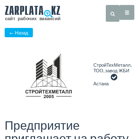
← Назад
СтройТехМеталл,
ТОО, завод ЖБИ
Астана
Предприятие
приглашает на работу