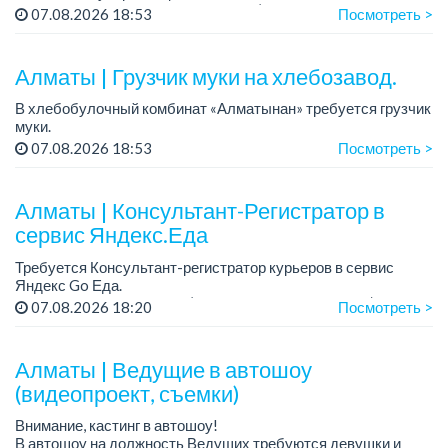
Зарплата: от 300 000 тенге на руки (обсуждается на
07.08.2026 18:53
Посмотреть >
собеседовании).
График работы: 5/2.
Алматы | Грузчик муки на хлебозавод.
Требования: оп...
В хлебобулочный комбинат «Алматынан» требуется грузчик
муки.
График работы: 5/2, с 09.00 до 18.00.
07.08.2026 18:53
Посмотреть >
Зарплата: до 200 000 тенге в месяц.
Обязанности: погрузка и выгрузка муки.
У...
Алматы | Консультант-Регистратор в
сервис Яндекс.Еда
Требуется Консультант-регистратор курьеров в сервис
Яндекс Go Еда.
Условия: работа в офисе (Абылай хана - Макатаева).
07.08.2026 18:20
Посмотреть >
График работы: 5/2, пятидневка, с 9 до 18 час.
Требован...
Алматы | Ведущие в автошоу
(видеопроект, съемки)
Внимание, кастинг в автошоу!
В автошоу на должность Ведущих требуются девушки и