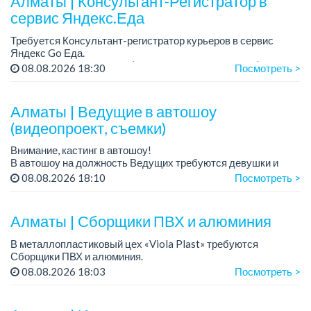
Алматы | Консультант-Регистратор в
сервис Яндекс.Еда
Требуется Консультант-регистратор курьеров в сервис
Яндекс Go Еда.
Условия: работа в офисе (Абылай хана - Макатаева).
08.08.2026 18:30
Посмотреть >
График работы: 5/2, пятидневка, с 9 до 18 час.
Требован...
Алматы | Ведущие в автошоу
(видеопроект, съемки)
Внимание, кастинг в автошоу!
В автошоу на должность Ведущих требуются девушки и
парни. А также авто эксперты и авто перекупы.
08.08.2026 18:10
Посмотреть >
Преимущество для соискателей:
– знание автомоб...
Алматы | Сборщики ПВХ и алюминия
В металлопластиковый цех «Viola Plast» требуются
Сборщики ПВХ и алюминия.
График работы: 5/2, с 08.00 до 17.00.
08.08.2026 18:03
Посмотреть >
Зарплата: от 300 000 тенге.
По всем вопросам обращаться по теле...