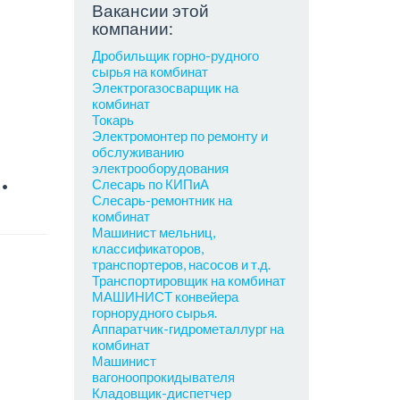
Вакансии этой
компании:
Дробильщик горно-рудного
сырья на комбинат
Электрогазосварщик на
комбинат
Токарь
Электромонтер по ремонту и
обслуживанию
.
электрооборудования
Слесарь по КИПиА
Слесарь-ремонтник на
комбинат
Машинист мельниц,
классификаторов,
транспортеров, насосов и т.д.
Транспортировщик на комбинат
МАШИНИСТ конвейера
горнорудного сырья.
Аппаратчик-гидрометаллург на
комбинат
Машинист
вагоноопрокидывателя
Кладовщик-диспетчер