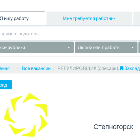
Я ищу работу
Мне требуется работник
Все рубрики
Любой опыт работы
вная
Все вакансии
РЕГУЛИРОВЩИК (слесарь).
Закладк
зад
Степногорск