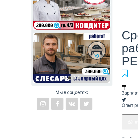
Ср
ра
РЕ
Мы в соцсетях:
Зарпла
Опыт ра
н