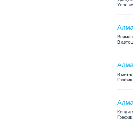
Условия
График 
Требова
Алма
Внимани
В автош
авто пе
Преиму
– знани
Алма
В метал
График 
Зарплат
По всем
Алма
Кондит
График 
Зарплат
Условия