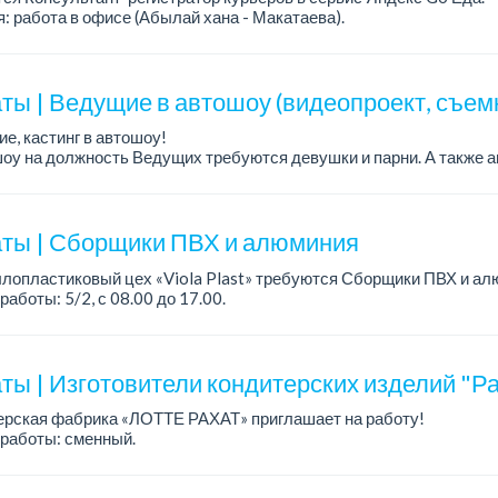
: работа в офисе (Абылай хана - Макатаева).
работы: 5/2, пятидневка, с 9 до 18 час.
н...
ты | Ведущие в автошоу (видеопроект, съем
е, кастинг в автошоу!
оу на должность Ведущих требуются девушки и парни. А также а
рекупы.
щество для соискателей:
е автомоб...
ты | Сборщики ПВХ и алюминия
лопластиковый цех «Viola Plast» требуются Сборщики ПВХ и ал
работы: 5/2, с 08.00 до 17.00.
а: от 300 000 тенге.
 вопросам обращаться по теле...
ты | Изготовители кондитерских изделий "Ра
ерская фабрика «ЛОТТЕ РАХАТ» приглашает на работу!
работы: сменный.
а: от 202 729 до 330 216 тенге.
: стабильная зарплата (указана с вычетом налогов), пред...