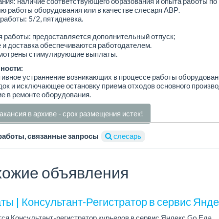
ния: наличие соответствующего образования и опыта работы по
ю работы оборудования или в качестве слесаря АВР.
работы: 5/2, пятидневка.
 работы: предоставляется дополнительный отпуск;
 и доставка обеспечиваются работодателем.
мотрены стимулирующие выплаты.
ности:
тивное устраннение возникающих в процессе работы оборудован
ок и исключающее остановку приема отходов основного произво
ие в ремонте оборудования.
акансия в архиве - срок размещения истек!
работы, связанные запросы
слесарь
ожие объявления
ты | Консультант-Регистратор в сервис Янд
ся Консультант-регистратор курьеров в сервис Яндекс Go Еда.