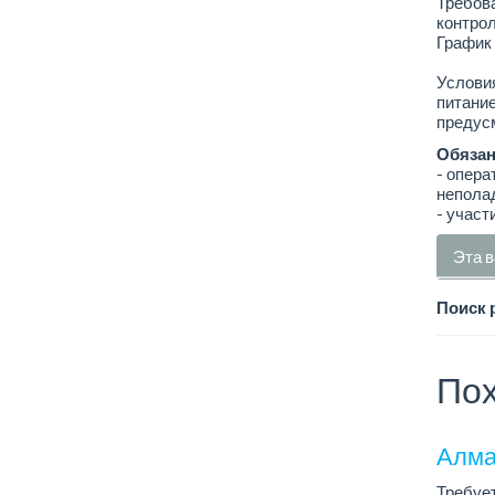
Требова
контрол
График 
Условия
питание
предус
Обязан
- опера
неполад
- участ
Эта в
Поиск 
Пох
Алма
Требует