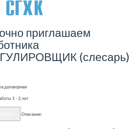
очно приглашаем
ботника
ГУЛИРОВЩИК (слесарь)
та договорная
боты 1 - 2 лет
аписать
Описание: