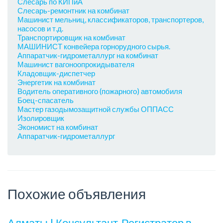
Слесарь по КИПиА
Слесарь-ремонтник на комбинат
Машинист мельниц, классификаторов, транспортеров,
насосов и т.д.
Транспортировщик на комбинат
МАШИНИСТ конвейера горнорудного сырья.
Аппаратчик-гидрометаллург на комбинат
Машинист вагоноопрокидывателя
Кладовщик-диспетчер
Энергетик на комбинат
Водитель оперативного (пожарного) автомобиля
Боец-спасатель
Мастер газодымозащитной службы ОППАСС
Изолировщик
Экономист на комбинат
Аппаратчик-гидрометаллург
Похожие объявления
Алматы | Консультант-Регистратор в