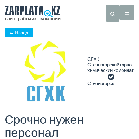
← Назад
СГХК
Степногорский горно-
химический комбинат
Степногорск
Срочно нужен
персонал