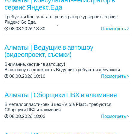
сервис Яндекс.Еда
Требуется Консультант-регистратор курьеров в сервис
Яндекс Go Еда.
Условия: работа в офисе (Абылай хана - Макатаева).
08.08.2026 18:30
Посмотреть >
График работы: 5/2, пятидневка, с 9 до 18 час.
Требован...
Алматы | Ведущие в автошоу
(видеопроект, съемки)
Внимание, кастинг в автошоу!
В автошоу на должность Ведущих требуются девушки и
парни. А также авто эксперты и авто перекупы.
08.08.2026 18:10
Посмотреть >
Преимущество для соискателей:
– знание автомоб...
Алматы | Сборщики ПВХ и алюминия
В металлопластиковый цех «Viola Plast» требуются
Сборщики ПВХ и алюминия.
График работы: 5/2, с 08.00 до 17.00.
08.08.2026 18:03
Посмотреть >
Зарплата: от 300 000 тенге.
По всем вопросам обращаться по теле...