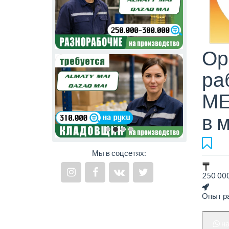
Ор
ра
МЕ
в 
Мы в соцсетях:
250 000
Опыт ра
н