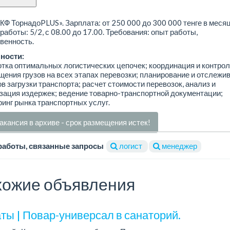
Ф ТорнадоPLUS». Зарплата: от 250 000 до 300 000 тенге в месяц
работы: 5/2, с 08.00 до 17.00. Требования: опыт работы,
венность.
ности:
тка оптимальных логистических цепочек; координация и контро
ения грузов на всех этапах перевозки; планирование и отслежи
в загрузки транспорта; расчет стоимости перевозок, анализ и
ация издержек; ведение товарно-транспортной документации;
инг рынка транспортных услуг.
акансия в архиве - срок размещения истек!
работы, связанные запросы
логист
менеджер
ожие объявления
ты | Повар-универсал в санаторий.