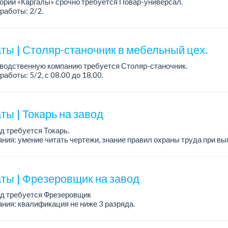
орий «Каргалы» срочно требуется Повар-универсал.
работы: 2/2.
а: 180 000 тенге на руки + соцпакет.
робности обсуждаются на собеседовании....
ты | Столяр-станочник в мебельный цех.
зводственную компанию требуется Столяр-станочник.
работы: 5/2, с 08.00 до 18.00.
а: от 350 000 до 750 000 тенге в месяц.
ния: опыт работы в производ...
ы | Токарь на завод
д требуется Токарь.
ния: умение читать чертежи, знание правил охраны труда при вы
режущем оборудовании....
ты | Фрезеровщик на завод
од требуется Фрезеровщик
ния: квалификация не ниже 3 разряда.
работы: 5/2, пятидневка.
а на собеседовании....