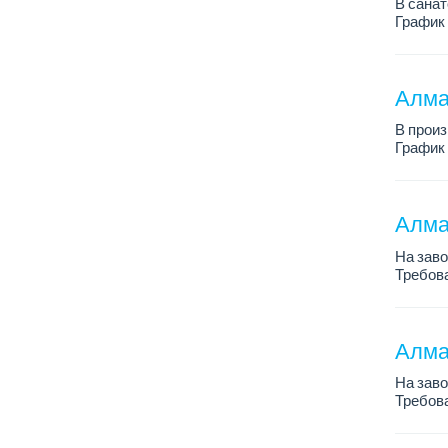
В санат
График 
Зарплат
Все под
Алма
В прои
График 
Зарплат
Требова
Алмат
На заво
Требова
металло
Алма
На зав
Требова
График 
Зарплат