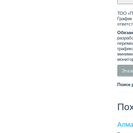
ТОО «ПК
График 
ответст
Обязан
разрабо
перемещ
графико
минимиз
монитор
Эта в
Поиск 
Пох
Алма