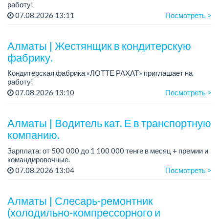
работу!
Зарплата: до 275 000 тенге.
07.08.2026 13:11
Посмотреть >
График работы: 5/2, с 08.00 до 17.00.
Условия: стабильная зарплата (указана с вычетом налогов),
п...
Алматы | Жестянщик в кондитерскую
фабрику.
Кондитерская фабрика «ЛОТТЕ РАХАТ» приглашает на
работу!
График работы: сменный.
07.08.2026 13:10
Посмотреть >
Зарплата: от 260 219 до 390 328 тенге.
Условия: стабильная зарплата (указана с вычетом налогов),
пред...
Алматы | Водитель кат. Е в транспортную
компанию.
Зарплата: от 500 000 до 1 100 000 тенге в месяц + премии и
командировочные.
Условия: постоянная занятость, бонусы и премии за
07.08.2026 13:04
Посмотреть >
качественную работу, комфортные условия, современный
автопарк.
...
Алматы | Слесарь-ремонтник
(холодильно-компрессорного и