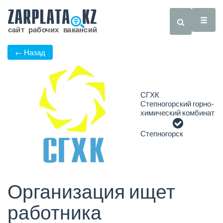
← Назад
СГХК
Степногорский горно-
химический комбинат
Степногорск
Организация ищет
работника