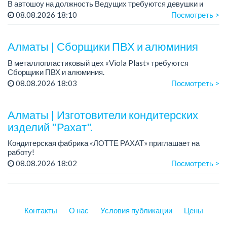
В автошоу на должность Ведущих требуются девушки и
парни. А также авто эксперты и авто перекупы.
08.08.2026 18:10
Посмотреть >
Преимущество для соискателей:
– знание автомоб...
Алматы | Сборщики ПВХ и алюминия
В металлопластиковый цех «Viola Plast» требуются
Сборщики ПВХ и алюминия.
График работы: 5/2, с 08.00 до 17.00.
08.08.2026 18:03
Посмотреть >
Зарплата: от 300 000 тенге.
По всем вопросам обращаться по теле...
Алматы | Изготовители кондитерских
изделий "Рахат".
Кондитерская фабрика «ЛОТТЕ РАХАТ» приглашает на
работу!
График работы: сменный.
08.08.2026 18:02
Посмотреть >
Зарплата: от 202 729 до 330 216 тенге.
Условия: стабильная зарплата (указана с вычетом налогов),
пред...
Контакты
О нас
Условия публикации
Цены