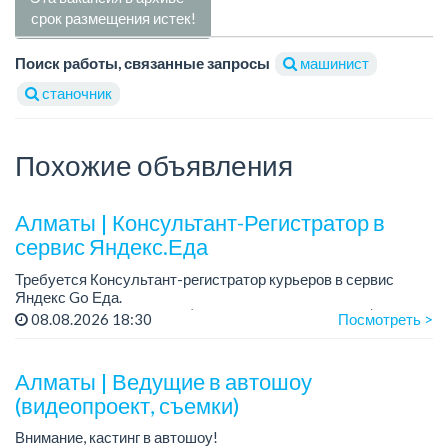
срок размещения истек!
Поиск работы, связанные запросы
машинист
станочник
Похожие объявления
Алматы | Консультант-Регистратор в
сервис Яндекс.Еда
Требуется Консультант-регистратор курьеров в сервис
Яндекс Go Еда.
Условия: работа в офисе (Абылай хана - Макатаева).
08.08.2026 18:30
Посмотреть >
График работы: 5/2, пятидневка, с 9 до 18 час.
Требован...
Алматы | Ведущие в автошоу
(видеопроект, съемки)
Внимание, кастинг в автошоу!