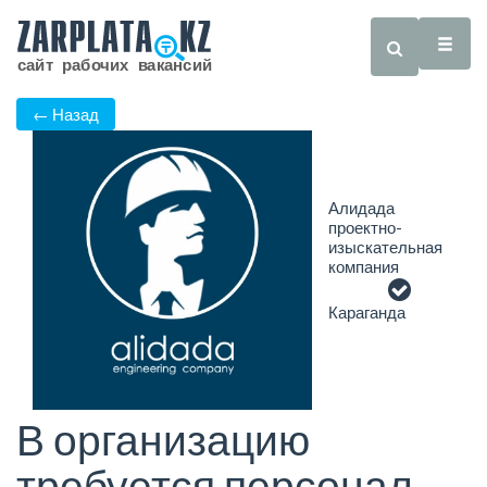
← Назад
Алидада
проектно-
изыскательная
компания
Караганда
В организацию
требуется персонал