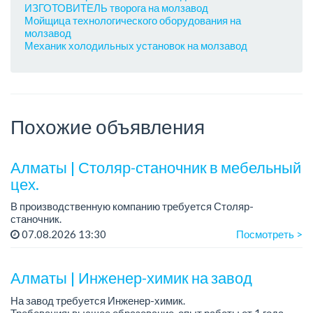
ИЗГОТОВИТЕЛЬ творога на молзавод
Мойщица технологического оборудования на
молзавод
Механик холодильных установок на молзавод
Похожие объявления
Алматы | Столяр-станочник в мебельный
цех.
В производственную компанию требуется Столяр-
станочник.
График работы: 5/2, с 08.00 до 18.00.
07.08.2026 13:30
Посмотреть >
Зарплата: от 350 000 до 750 000 тенге в месяц.
Требования: опыт работы в производ...
Алматы | Инженер-химик на завод
На завод требуется Инженер-химик.
Требования: высшее образование, опыт работы от 1 года.