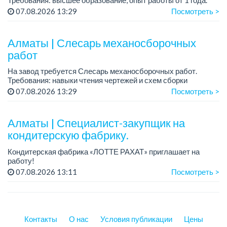
График работы: 5/2, пятидневка.
07.08.2026 13:29
Посмотреть >
Зарплата на собеседовании....
Алматы | Слесарь механосборочных
работ
На завод требуется Слесарь механосборочных работ.
Требования: навыки чтения чертежей и схем сборки
конструкций....
07.08.2026 13:29
Посмотреть >
Алматы | Специалист-закупщик на
кондитерскую фабрику.
Кондитерская фабрика «ЛОТТЕ РАХАТ» приглашает на
работу!
Зарплата: до 275 000 тенге.
07.08.2026 13:11
Посмотреть >
График работы: 5/2, с 08.00 до 17.00.
Условия: стабильная зарплата (указана с вычетом налогов),
п...
Контакты
О нас
Условия публикации
Цены