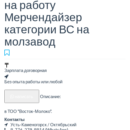
на работу
Мерчендайзер
категории ВС на
молзавод
Зарплата договорная
Без опыта работы или любой
написать
Описание:
в ТОО "Восток-Молоко".
Контакты
Усть-Каменогорск / Октябрьский
8-776-279-8814
(WhatsApp)