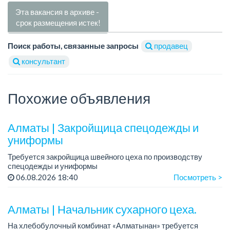
Эта вакансия в архиве -
срок размещения истек!
Поиск работы, связанные запросы
продавец
консультант
Похожие объявления
Алматы | Закройщица спецодежды и
униформы
Требуется закройщица швейного цеха по производству
спецодежды и униформы
Рабочий день с 9:00 до 18:00
06.08.2026 18:40
Посмотреть >
Только официальное трудоустройство...
Алматы | Начальник сухарного цеха.
На хлебобулочный комбинат «Алматынан» требуется