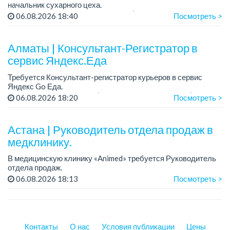
начальник сухарного цеха.
Зарплата: от 300 000 тенге на руки (обсуждается на
06.08.2026 18:40
Посмотреть >
собеседовании).
График работы: 5/2.
Алматы | Консультант-Регистратор в
Требования: оп...
сервис Яндекс.Еда
Требуется Консультант-регистратор курьеров в сервис
Яндекс Go Еда.
Условия: работа в офисе (Абылай хана - Макатаева).
06.08.2026 18:20
Посмотреть >
График работы: 5/2, пятидневка, с 9 до 18 час.
Требован...
Астана | Руководитель отдела продаж в
медклинику.
В медицинскую клинику «Animed» требуется Руководитель
отдела продаж.
Зарплата: от 1 200 000 тенге в месяц.
06.08.2026 18:13
Посмотреть >
График работы: 5/2, с 10.00 до 19.00.
Требования: опыт работы руководителем...
Контакты
О нас
Условия публикации
Цены