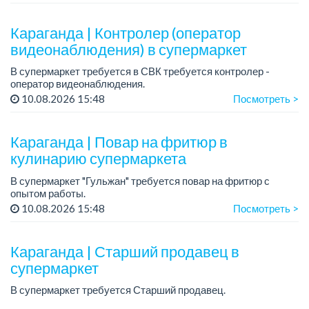
Условия: стабильная зарплата (указана с вычетом налогов),
предоставляется ра...
Караганда | Контролер (оператор
видеонаблюдения) в супермаркет
В супермаркет требуется в СВК требуется контролер -
оператор видеонаблюдения.
График работы: 2/2, с 09 ч до 23 ч.
10.08.2026 15:48
Посмотреть >
Условия:
- Питание и развозка за счет работодателя.
Караганда | Повар на фритюр в
кулинарию супермаркета
В супермаркет "Гульжан" требуется повар на фритюр с
опытом работы.
10.08.2026 15:48
Посмотреть >
График работы: 2/2, по 11 ч. в день.
Зарплата: 225 000 тенге + бесплатное питание.
Караганда | Старший продавец в
Условия:
супермаркет
-...
В супермаркет требуется Старший продавец.