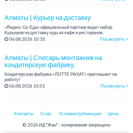
График работы: 5/2, с 09.00 до 18.00.
Требования: опыт работы, техниче...
Алматы | Курьер на доставку
«Яндекс Go Еда» официальный партнер ведет набор
Курьеров на доставку еды из кафе и ресторанов.
06.08.2026 10:10
Посмотреть >
Работа на авто, мотоцикле, велосипеде или пешком.
Доход от 30 000 тг в день !
Алматы | Слесарь-монтажник на
кондитерскую фабрику.
Кондитерская фабрика «ЛОТТЕ РАХАТ» приглашает на
работу!
Зарплата обсуждается на собеседовании.
06.08.2026 10:01
Посмотреть >
График работы: сменный.
Условия: стабильная зарплата (указана с вычетом налогов),
пред...
Контакты
О нас
Условия публикации
Цены
© 2026 ИД "Жан" - копирование запрещено