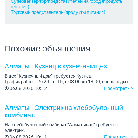
Супервайзер торгпредставителей на город (продукты
питания)
Торговый представитель (продукты питания)
Похожие объявления
Алматы | Кузнец в кузнечный цех
В цех "Кузнечный дом" требуется Кузнец.
График работы: 5/2, Пн - Пт, с 08:00 до 18:00, очень редко
суббота.
06.08.2026 10:12
Посмотреть >
Зарплата: 300 000 - 500 000 тенге, сдельная.
Требования:
Алматы | Электрик на хлебобулочный
- о...
комбинат.
На хлебобулочный комбинат "Алматынан" требуется
электрик.
Зарплата: от 250 000 тенге на руки + бесплатный обед.
06.08.2026 10:11
Посмотреть >