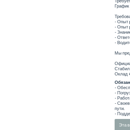
Требуе
График 
Требов
- Опыт 
- Опыт
- Знани
- Ответ
- Водит
Мы пре
Официа
Стабиль
Оклад +
Обязан
- Обесп
- Погру
- Работ
- Свое
пути.
- Подде
Эта в