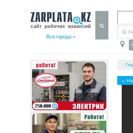
Все города
Гла
← На