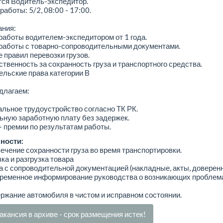
тся Водитель-экспедитор.
работы: 5/2, 08:00 - 17:00.
ания:
работы водителем-экспедитором от 1 года.
 работы с товарно-сопроводительными документами.
е правил перевозки грузов.
ственность за сохранность груза и транспортного средства.
ельские права категории В
длагаем:
льное трудоустройство согласно ТК РК.
ную заработную плату без задержек.
 премии по результатам работы.
ности:
ечение сохранности груза во время транспортировки.
зка и разгрузка товара
а с сопроводительной документацией (накладные, акты, доверенн
временное информирование руководства о возникающих проблем
ржание автомобиля в чистом и исправном состоянии.
акансия в архиве - срок размещения истек!