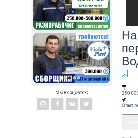
На
пе
Во
Мы в соцсетях:
250 000
Опыт ра
н