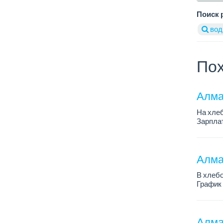
Поиск 
вод
Пох
Алма
На хлеб
Зарплат
График 
Требован
Алмат
В хлебо
График 
Зарплат
Обязанн
У...
Алма