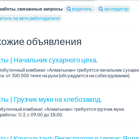
работы, связанные запросы
водитель
экспедитор
итель на авто работодателя
ожие объявления
ты | Начальник сухарного цеха.
обулочный комбинат «Алматынан» требуется начальник сухарно
а: от 300 000 тенге на руки (обсуждается на собеседовании).
работы: 5/2.
ия: оп...
ы | Грузчик муки на хлебозавод.
булочный комбинат «Алматынан» требуется грузчик муки.
работы: 5/2, с 09.00 до 18.00.
а: до 200 000 тенге в месяц.
ости: погрузка и выгрузка муки.
ты | Консультант-Регистратор в сервис Янд