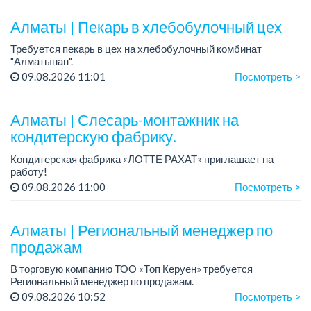
Требования:
Алматы | Пекарь в хлебобулочный цех
- о...
Требуется пекарь в цех на хлебобулочный комбинат
"Алматынан".
Требования: начальное или среднее специальное
09.08.2026 11:01
Посмотреть >
образование.
График работы: 5/2.
Алматы | Слесарь-монтажник на
Зарплата: до 220 000 тенге в меся...
кондитерскую фабрику.
Кондитерская фабрика «ЛОТТЕ РАХАТ» приглашает на
работу!
Зарплата обсуждается на собеседовании.
09.08.2026 11:00
Посмотреть >
График работы: сменный.
Условия: стабильная зарплата (указана с вычетом налогов),
пред...
Алматы | Региональный менеджер по
продажам
В торговую компанию ТОО «Топ Керуен» требуется
Региональный менеджер по продажам.
График работы: 5/2, сменный, с 09.00 до 18.00.
09.08.2026 10:52
Посмотреть >
Зарплата обсуждается индивидуально.