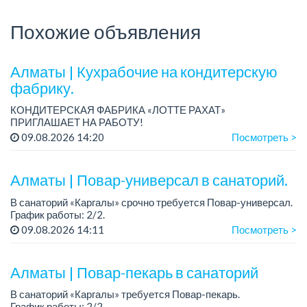
Похожие объявления
Алматы | Кухрабочие на кондитерскую
фабрику.
КОНДИТЕРСКАЯ ФАБРИКА «ЛОТТЕ РАХАТ»
ПРИГЛАШАЕТ НА РАБОТУ!
Зарплата: от 120 000 до 180 000 тенге.
09.08.2026 14:20
Посмотреть >
График работы: сменный.
Условия: стабильная зарплата (указана с вычетом налогов),
пред...
Алматы | Повар-универсал в санаторий.
В санаторий «Каргалы» срочно требуется Повар-универсал.
График работы: 2/2.
Зарплата: 180 000 тенге на руки + соцпакет.
09.08.2026 14:11
Посмотреть >
Все подробности обсуждаются на собеседовании....
Алматы | Повар-пекарь в санаторий
В санаторий «Каргалы» требуется Повар-пекарь.
График работы: 2/2.