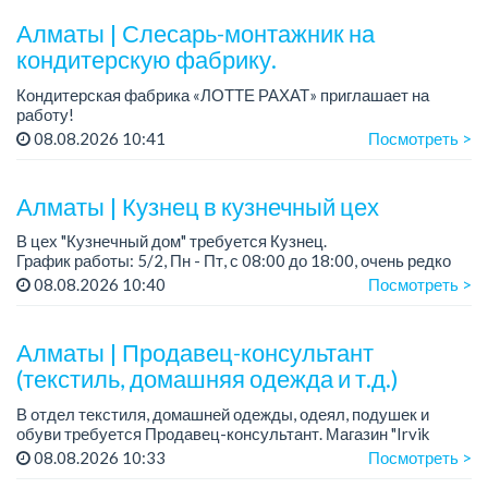
График работы: 5/2.
Алматы | Слесарь-монтажник на
Зарплата: до 220 000 тенге в меся...
кондитерскую фабрику.
Кондитерская фабрика «ЛОТТЕ РАХАТ» приглашает на
работу!
Зарплата обсуждается на собеседовании.
08.08.2026 10:41
Посмотреть >
График работы: сменный.
Условия: стабильная зарплата (указана с вычетом налогов),
пред...
Алматы | Кузнец в кузнечный цех
В цех "Кузнечный дом" требуется Кузнец.
График работы: 5/2, Пн - Пт, с 08:00 до 18:00, очень редко
суббота.
08.08.2026 10:40
Посмотреть >
Зарплата: 300 000 - 500 000 тенге, сдельная.
Требования:
Алматы | Продавец-консультант
- о...
(текстиль, домашняя одежда и т.д.)
В отдел текстиля, домашней одежды, одеял, подушек и
обуви требуется Продавец-консультант. Магазин "Irvik
Home".
08.08.2026 10:33
Посмотреть >
График работы: 3/2, с 10:00 до 20:00.