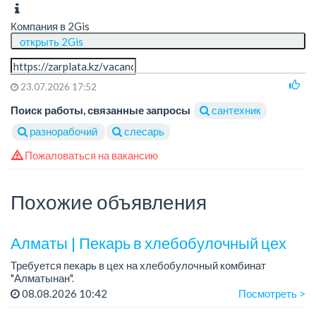
Компания в 2Gis
открыть 2Gis
23.07.2026 17:52
Поиск работы, связанные запросы
сантехник
разнорабочий
слесарь
Пожаловаться на вакансию
Похожие объявления
Алматы | Пекарь в хлебобулочный цех
Требуется пекарь в цех на хлебобулочный комбинат
"Алматынан".
Требования: начальное или среднее специальное
08.08.2026 10:42
Посмотреть >
образование.