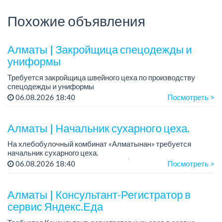
Похожие объявления
Алматы | Закройщица спецодежды и
униформы
Требуется закройщица швейного цеха по производству
спецодежды и униформы
Рабочий день с 9:00 до 18:00
06.08.2026 18:40
Посмотреть >
Только официальное трудоустройство...
Алматы | Начальник сухарного цеха.
На хлебобулочный комбинат «Алматынан» требуется
начальник сухарного цеха.
Зарплата: от 300 000 тенге на руки (обсуждается на
06.08.2026 18:40
Посмотреть >
собеседовании).
График работы: 5/2.
Алматы | Консультант-Регистратор в
Требования: оп...
сервис Яндекс.Еда