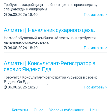
Требуется закройщица швейного цеха по производству
спецодежды и униформы
Рабочий день с 9:00 до 18:00
06.08.2026 18:40
Посмотреть >
Только официальное трудоустройство...
Алматы | Начальник сухарного цеха.
На хлебобулочный комбинат «Алматынан» требуется
начальник сухарного цеха.
Зарплата: от 300 000 тенге на руки (обсуждается на
06.08.2026 18:40
Посмотреть >
собеседовании).
График работы: 5/2.
Алматы | Консультант-Регистратор в
Требования: оп...
сервис Яндекс.Еда
Требуется Консультант-регистратор курьеров в сервис
Яндекс Go Еда.
Условия: работа в офисе (Абылай хана - Макатаева).
06.08.2026 18:20
Посмотреть >
График работы: 5/2, пятидневка, с 9 до 18 час.
Требован...
Контакты
О нас
Условия публикации
Цены