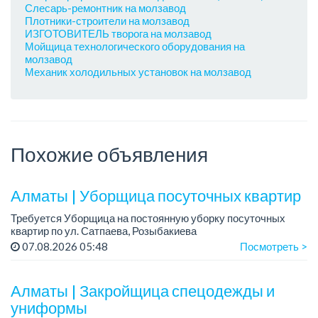
Слесарь-ремонтник на молзавод
Плотники-строители на молзавод
ИЗГОТОВИТЕЛЬ творога на молзавод
Мойщица технологического оборудования на
молзавод
Механик холодильных установок на молзавод
Похожие объявления
Алматы | Уборщица посуточных квартир
Требуется Уборщица на постоянную уборку посуточных
квартир по ул. Сатпаева, Розыбакиева
График работы: полный.
07.08.2026 05:48
Посмотреть >
Требования: проживание в городе Алматы, обязательно по
улице Тимирязева /...
Алматы | Закройщица спецодежды и
униформы