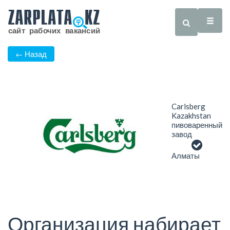
← Назад
Carlsberg
Kazakhstan
пивоваренный
завод
Алматы
Организация набирает