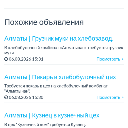
Похожие объявления
Алматы | Грузчик муки на хлебозавод.
В хлебобулочный комбинат «Алматынан» требуется грузчик
муки.
График работы: 5/2, с 09.00 до 18.00.
06.08.2026 15:31
Посмотреть >
Зарплата: до 200 000 тенге в месяц.
Обязанности: погрузка и выгрузка муки.
У...
Алматы | Пекарь в хлебобулочный цех
Требуется пекарь в цех на хлебобулочный комбинат
"Алматынан".
Требования: начальное или среднее специальное
06.08.2026 15:30
Посмотреть >
образование.
График работы: 5/2.
Алматы | Кузнец в кузнечный цех
Зарплата: до 220 000 тенге в меся...
В цех "Кузнечный дом" требуется Кузнец.