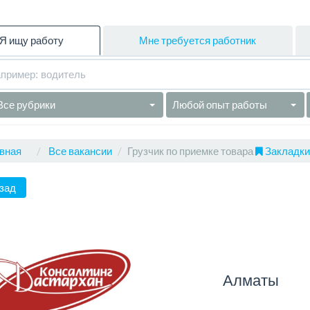
Я ищу работу
Мне требуется работник
Все рубрики
Любой опыт работы
вная
Все вакансии
Грузчик по приемке товара
Закладки 
зад
Алматы