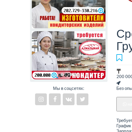
Ср
Гр
200 000
Мы в соцсетях:
Без оп
н
Требует
График 
Зарплат