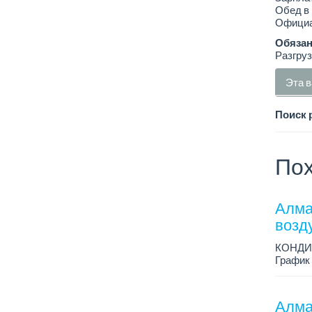
Обед в
Официа
Обязан
Разгруз
Эта в
Поиск 
Пох
Алма
возд
КОНДИ
График 
Зарплат
Условия
Алма