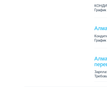
КОНДИ
График 
Зарплат
Условия
Алма
Кондит
График 
Зарплат
Условия
Алма
перев
Зарплат
Требова
плюс, н