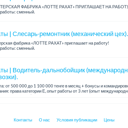
ТЕРСКАЯ ФАБРИКА «ЛОТТЕ РАХАТ» ПРИГЛАШАЕТ НА РАБОТ
работы: сменный.
а: от 174 660 тенге.
: стабильная зарплата (указана с вычетом налогов), предоставляе
ты | Слесарь-ремонтник (механический цех)
ерская фабрика «ЛОТТЕ РАХАТ» приглашает на работу!
работы: сменный.
а: от 293 906 до 390 328 тенге.
: стабильная зарплата (указана с вычетом налогов), пред...
ты | Водитель-дальнобойщик (международ
озки).
а: от 500 000 до 1 100 000 тенге в месяц + бонусы и командиров
ния: права категории Е, опыт работы от 3 лет (опыт международн
о не обязателен), ответстве...
Контакты
О нас
Условия публикации
Цены