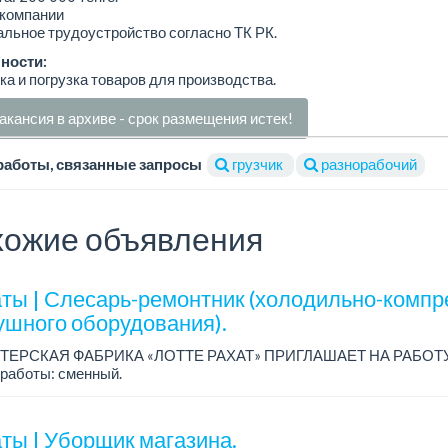
 компании
льное трудоустройство согласно ТК РК.
ности:
ка и погрузка товаров для производства.
акансия в архиве - срок размещения истек!
работы, связанные запросы
грузчик
разнорабочий
ожие объявления
ты | Слесарь-ремонтник (холодильно-компр
ушного оборудования).
ТЕРСКАЯ ФАБРИКА «ЛОТТЕ РАХАТ» ПРИГЛАШАЕТ НА РАБОТ
работы: сменный.
а: от 206 000 до 310 700 тенге.
: стабильная зарплата (указана с вычетом налогов), пред...
ты | Уборщик магазина.