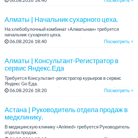
Только официальное трудоустройство...
Алматы | Начальник сухарного цеха.
На хлебобулочный комбинат «Алматынан» требуется
начальник сухарного цеха.
Зарплата: от 300 000 тенге на руки (обсуждается на
06.08.2026 18:40
Посмотреть >
собеседовании).
График работы: 5/2.
Алматы | Консультант-Регистратор в
Требования: оп...
сервис Яндекс.Еда
Требуется Консультант-регистратор курьеров в сервис
Яндекс Go Еда.
Условия: работа в офисе (Абылай хана - Макатаева).
06.08.2026 18:20
Посмотреть >
График работы: 5/2, пятидневка, с 9 до 18 час.
Требован...
Астана | Руководитель отдела продаж в
медклинику.
В медицинскую клинику «Animed» требуется Руководитель
отдела продаж.
Зарплата: от 1 200 000 тенге в месяц.