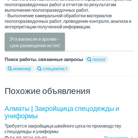
геологоразведочных работ и отчетов по результатам
выполнения геологоразведочных работ.
- Выполнение камеральной обработки материалов
геологоразведочных работ, проведение контроля, анализа и
интерпретации полученной информации.
Эта вакансия в архиве -
срок размещения истек!
Поиск работы, связанные запросы
геолог
инженер
специалист
Похожие объявления
Алматы | Закройщица спецодежды и
униформы
Требуется закройщица швейного цеха по производству
спецодежды и униформы
Рабочий день с 9:00 до 18:00
06.08.2026 18:40
Посмотреть >