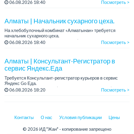
Рабочий день с 9:00 до 18:00
06.08.2026 18:40
Посмотреть >
Только официальное трудоустройство...
Алматы | Начальник сухарного цеха.
На хлебобулочный комбинат «Алматынан» требуется
начальник сухарного цеха.
Зарплата: от 300 000 тенге на руки (обсуждается на
06.08.2026 18:40
Посмотреть >
собеседовании).
График работы: 5/2.
Алматы | Консультант-Регистратор в
Требования: оп...
сервис Яндекс.Еда
Требуется Консультант-регистратор курьеров в сервис
Яндекс Go Еда.
Условия: работа в офисе (Абылай хана - Макатаева).
06.08.2026 18:20
Посмотреть >
График работы: 5/2, пятидневка, с 9 до 18 час.
Требован...
Контакты
О нас
Условия публикации
Цены
© 2026 ИД "Жан" - копирование запрещено