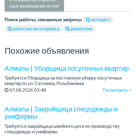
срок размещения истек!
Поиск работы, связанные запросы
моторист
работник автосервиса
ремонтник
Похожие объявления
Алматы | Уборщица посуточных квартир
Требуется Уборщица на постоянную уборку посуточных
квартир по ул. Сатпаева, Розыбакиева
График работы: полный.
07.08.2026 05:48
Посмотреть >
Требования: проживание в городе Алматы, обязательно по
улице Тимирязева /...
Алматы | Закройщица спецодежды и
униформы
Требуется закройщица швейного цеха по производству
спецодежды и униформы