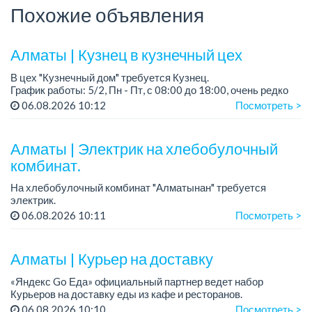
Похожие объявления
Алматы | Кузнец в кузнечный цех
В цех "Кузнечный дом" требуется Кузнец.
График работы: 5/2, Пн - Пт, с 08:00 до 18:00, очень редко
суббота.
06.08.2026 10:12
Посмотреть >
Зарплата: 300 000 - 500 000 тенге, сдельная.
Требования:
Алматы | Электрик на хлебобулочный
- о...
комбинат.
На хлебобулочный комбинат "Алматынан" требуется
электрик.
Зарплата: от 250 000 тенге на руки + бесплатный обед.
06.08.2026 10:11
Посмотреть >
График работы: 5/2, с 09.00 до 18.00.
Требования: опыт работы, техниче...
Алматы | Курьер на доставку
«Яндекс Go Еда» официальный партнер ведет набор
Курьеров на доставку еды из кафе и ресторанов.
06.08.2026 10:10
Посмотреть >