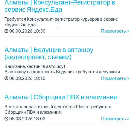
Алматы | Консультант-Регистратор в
сервис Яндекс.Еда
Требуется Консультант-регистратор курьеров в сервис
Яндекс Go Еда.
Условия: работа в офисе (Абылай хана - Макатаева).
08.08.2026 18:30
Посмотреть >
График работы: 5/2, пятидневка, с 9 до 18 час.
Требован...
Алматы | Ведущие в автошоу
(видеопроект, съемки)
Внимание, кастинг в автошоу!
В автошоу на должность Ведущих требуются девушки и
парни. А также авто эксперты и авто перекупы.
08.08.2026 18:10
Посмотреть >
Преимущество для соискателей:
– знание автомоб...
Алматы | Сборщики ПВХ и алюминия
В металлопластиковый цех «Viola Plast» требуются
Сборщики ПВХ и алюминия.
График работы: 5/2, с 08.00 до 17.00.
08.08.2026 18:03
Посмотреть >
Зарплата: от 300 000 тенге.
По всем вопросам обращаться по теле...