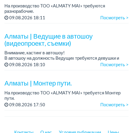
На производство TOO «ALMATY MAI» требуются
разнорабочие.
Зарплата: от 250 000 до 300 000 тенге на руки.
09.08.2026 18:11
Посмотреть >
График работы: 5/2, с 08.00 до 17.00.
Требования: среднее или среднее професси...
Алматы | Ведущие в автошоу
(видеопроект, съемки)
Внимание, кастинг в автошоу!
В автошоу на должность Ведущих требуются девушки и
парни. А также авто эксперты и авто перекупы.
09.08.2026 18:10
Посмотреть >
Преимущество для соискателей:
– знание автомоб...
Алматы | Монтер пути.
На производство TOO «ALMATY MAI» требуется Монтер
пути.
Зарплата: 322 000 тенге.
09.08.2026 17:50
Посмотреть >
График работы: 5/2, с 08.00 до 17.00.
Требования: высшее или среднее специальное
образование...
Контакты
О нас
Условия публикации
Цены