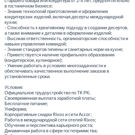
старшего повара или кондитера от 2-х лет, предпочтительно
в гостиничном бизнесе;
- Знание технологий приготовления и оформления
кондитерских изделий, включая десерты международной
кухни;
- Способность к креативному подходу в создании десертов,
а также внимание к деталям в оформлении изделий;
- Высокая ответственность, организаторские способности и
навыки управления командой;
- Знание стандартов гигиены и санитарных норм на кухне;
- Приветствуется наличие профильного образования
(кондитерское, кулинарное);
- Умение работать в условиях многозадачности и
обеспечивать качественное выполнение заказов в
установленные сроки.
Условия:
Официальное трудоустройство по ТК РК;
Своевременная выплата заработной платы;
Бесплатное питание;
Униформа;
Корпоративные скидки Rixos и сети Accor;
Работа в международной сети отелей Rixos;
Обучение и перспектива карьерного роста;
Динамичная работа в сфере гостеприимства;