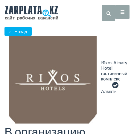
← Назад
Rixos Almaty
Hotel
гостиничный
комплекс
Алматы
В организацию