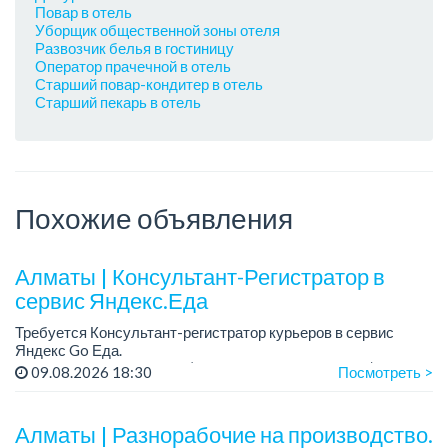
Повар в отель
Уборщик общественной зоны отеля
Развозчик белья в гостиницу
Оператор прачечной в отель
Старший повар-кондитер в отель
Старший пекарь в отель
Похожие объявления
Алматы | Консультант-Регистратор в
сервис Яндекс.Еда
Требуется Консультант-регистратор курьеров в сервис
Яндекс Go Еда.
Условия: работа в офисе (Абылай хана - Макатаева).
09.08.2026 18:30
Посмотреть >
График работы: 5/2, пятидневка, с 9 до 18 час.
Требован...
Алматы | Разнорабочие на производство.