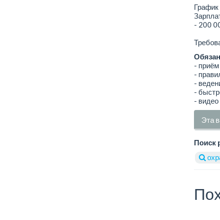
График 
Зарплат
- 200 0
Требова
Обязан
- приём
- прави
- веден
- быстр
- видео
Эта в
Поиск 
охр
Пох