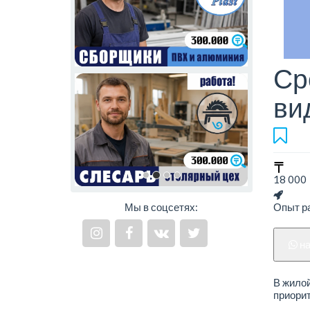
Ср
ви
18 000 
Мы в соцсетях:
Опыт ра
н
В жилой
приорит