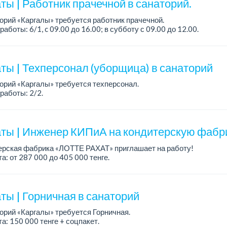
ты | Работник прачечной в санаторий.
орий «Каргалы» требуется работник прачечной.
работы: 6/1, c 09.00 до 16.00; в субботу с 09.00 до 12.00.
а: 150 000 тенге на руки + соцпакет.
ты | Техперсонал (уборщица) в санаторий
орий «Каргалы» требуется техперсонал.
работы: 2/2.
а: 120 000 тенге на руки + соцпакет.
робности обсуждаются на собеседовании....
ты | Инженер КИПиА на кондитерскую фабри
ерская фабрика «ЛОТТЕ РАХАТ» приглашает на работу!
а: от 287 000 до 405 000 тенге.
работы: 5/2, с 8.00 до 17.00.
: стабильная зарплата (указана с вычетом н...
ты | Горничная в санаторий
орий «Каргалы» требуется Горничная.
а: 150 000 тенге + соцпакет.