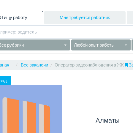
Я ищу работу
Мне требуется работник
Все рубрики
Любой опыт работы
вная
Все вакансии
Оператор видеонаблюдения в ЖК
За
зад
Алматы