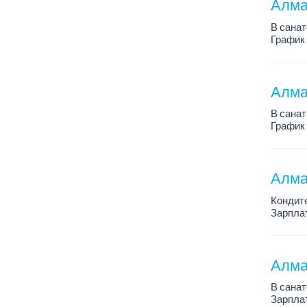
Алма
В санат
График 
Зарплат
...
Алма
В санат
График 
Зарплат
Все под
Алма
Кондит
Зарплат
График 
Условия
Алма
В санат
Зарплат