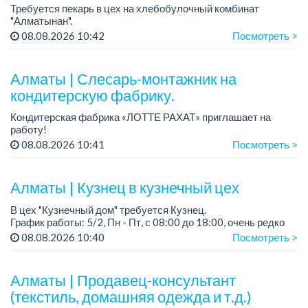
Требуется пекарь в цех на хлебобулочный комбинат
"Алматынан".
Требования: начальное или среднее специальное
08.08.2026 10:42
Посмотреть >
образование.
График работы: 5/2.
Алматы | Слесарь-монтажник на
Зарплата: до 220 000 тенге в меся...
кондитерскую фабрику.
Кондитерская фабрика «ЛОТТЕ РАХАТ» приглашает на
работу!
Зарплата обсуждается на собеседовании.
08.08.2026 10:41
Посмотреть >
График работы: сменный.
Условия: стабильная зарплата (указана с вычетом налогов),
пред...
Алматы | Кузнец в кузнечный цех
В цех "Кузнечный дом" требуется Кузнец.
График работы: 5/2, Пн - Пт, с 08:00 до 18:00, очень редко
суббота.
08.08.2026 10:40
Посмотреть >
Зарплата: 300 000 - 500 000 тенге, сдельная.
Требования:
Алматы | Продавец-консультант
- о...
(текстиль, домашняя одежда и т.д.)