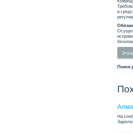
Команд
Требова
в сред
регуляр
Обязан
Осущес
исправн
безопас
Эта в
Поиск 
Пох
Алма
На хлеб
Зарплат
График 