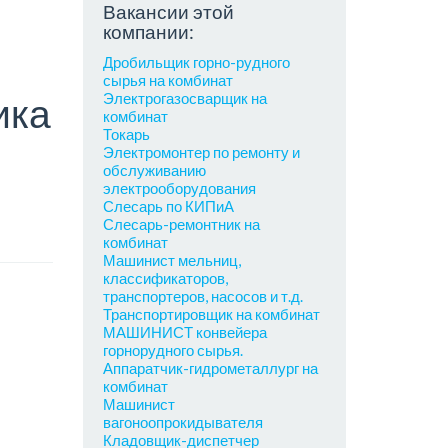
Вакансии этой
компании:
Дробильщик горно-рудного
сырья на комбинат
Электрогазосварщик на
ика
комбинат
Токарь
Электромонтер по ремонту и
обслуживанию
электрооборудования
Слесарь по КИПиА
Слесарь-ремонтник на
комбинат
Машинист мельниц,
классификаторов,
транспортеров, насосов и т.д.
Транспортировщик на комбинат
МАШИНИСТ конвейера
горнорудного сырья.
Аппаратчик-гидрометаллург на
комбинат
Машинист
вагоноопрокидывателя
Кладовщик-диспетчер