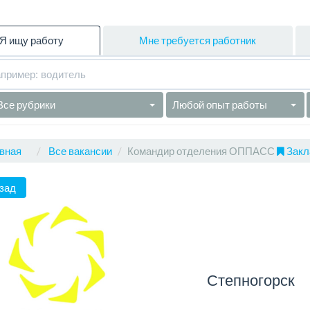
Я ищу работу
Мне требуется работник
Все рубрики
Любой опыт работы
вная
Все вакансии
Командир отделения ОППАСС
Закл
зад
Степногорск