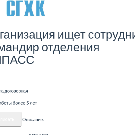
ганизация ищет сотрудн
мандир отделения
ППАСС
та договорная
аботы более 5 лет
аписать
Описание: