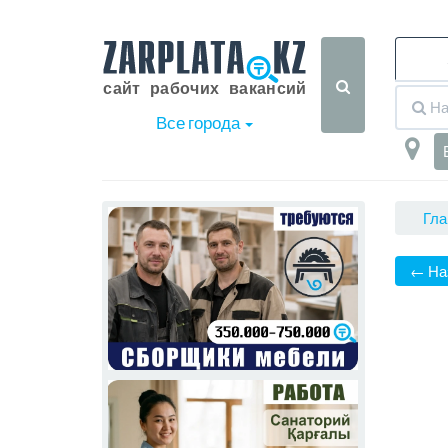
Все города
Гла
← На