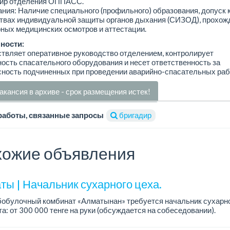
ир отделения ОППАСС.
ния: Наличие специального (профильного) образования, допуск 
ствах индивидуальной защиты органов дыхания (СИЗОД), прохож
ных медицинских осмотров и аттестации.
ности:
твляет оперативное руководство отделением, контролирует
ость спасательного оборудования и несет ответственность за
ность подчиненных при проведении аварийно-спасательных раб
акансия в архиве - срок размещения истек!
работы, связанные запросы
бригадир
ожие объявления
ты | Начальник сухарного цеха.
обулочный комбинат «Алматынан» требуется начальник сухарно
а: от 300 000 тенге на руки (обсуждается на собеседовании).
работы: 5/2.