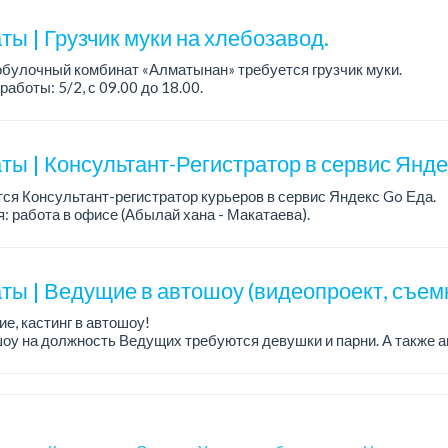
ия: оп...
ы | Грузчик муки на хлебозавод.
булочный комбинат «Алматынан» требуется грузчик муки.
работы: 5/2, с 09.00 до 18.00.
а: до 200 000 тенге в месяц.
ости: погрузка и выгрузка муки.
ты | Консультант-Регистратор в сервис Янд
ся Консультант-регистратор курьеров в сервис Яндекс Go Еда.
: работа в офисе (Абылай хана - Макатаева).
работы: 5/2, пятидневка, с 9 до 18 час.
н...
ты | Ведущие в автошоу (видеопроект, съем
е, кастинг в автошоу!
оу на должность Ведущих требуются девушки и парни. А также а
рекупы.
щество для соискателей:
е автомоб...