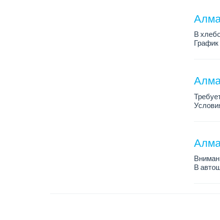
Требован
Алмат
В хлебо
График 
Зарплат
Обязанн
У...
Алма
Требует
Условия
График 
Требова
Алма
Внимани
В автош
авто пе
Преиму
– знани