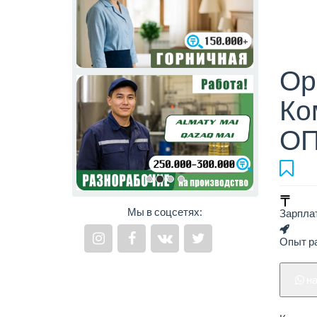
Ор
Ко
О
Мы в соцсетях:
Зарпла
Опыт р
н