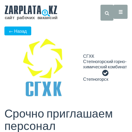
← Назад
СГХК
Степногорский горно-
химический комбинат
Степногорск
Срочно приглашаем
персонал