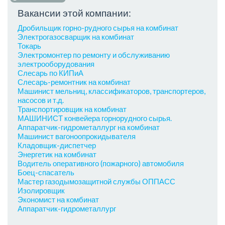
Вакансии этой компании:
Дробильщик горно-рудного сырья на комбинат
Электрогазосварщик на комбинат
Токарь
Электромонтер по ремонту и обслуживанию
электрооборудования
Слесарь по КИПиА
Слесарь-ремонтник на комбинат
Машинист мельниц, классификаторов, транспортеров,
насосов и т.д.
Транспортировщик на комбинат
МАШИНИСТ конвейера горнорудного сырья.
Аппаратчик-гидрометаллург на комбинат
Машинист вагоноопрокидывателя
Кладовщик-диспетчер
Энергетик на комбинат
Водитель оперативного (пожарного) автомобиля
Боец-спасатель
Мастер газодымозащитной службы ОППАСС
Изолировщик
Экономист на комбинат
Аппаратчик-гидрометаллург