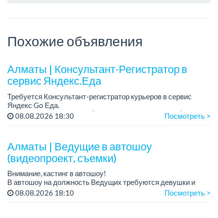
Похожие объявления
Алматы | Консультант-Регистратор в
сервис Яндекс.Еда
Требуется Консультант-регистратор курьеров в сервис
Яндекс Go Еда.
Условия: работа в офисе (Абылай хана - Макатаева).
08.08.2026 18:30
Посмотреть >
График работы: 5/2, пятидневка, с 9 до 18 час.
Требован...
Алматы | Ведущие в автошоу
(видеопроект, съемки)
Внимание, кастинг в автошоу!
В автошоу на должность Ведущих требуются девушки и
парни. А также авто эксперты и авто перекупы.
08.08.2026 18:10
Посмотреть >
Преимущество для соискателей:
– знание автомоб...