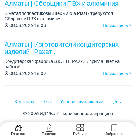
Алматы | Сборщики ПВХ и алюминия
В металлопластиковый цех «Viola Plast» требуются
Сборщики ПВХ и алюминия.
График работы: 5/2, с 08.00 до 17.00.
08.08.2026 18:03
Посмотреть >
Зарплата: от 300 000 тенге.
По всем вопросам обращаться по теле...
Алматы | Изготовители кондитерских
изделий "Рахат".
Кондитерская фабрика «ЛОТТЕ РАХАТ» приглашает на
работу!
График работы: сменный.
08.08.2026 18:02
Посмотреть >
Зарплата: от 202 729 до 330 216 тенге.
Условия: стабильная зарплата (указана с вычетом налогов),
пред...
Контакты
О нас
Условия публикации
Цены
© 2026 ИД "Жан" - копирование запрещено
Главная
Горячие
Рубрики
Избранные