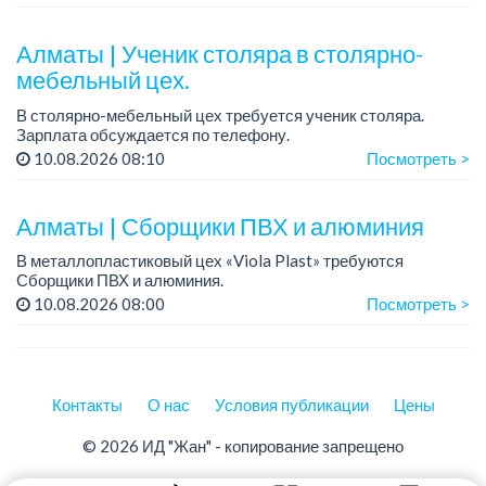
международных перевозок - плюс, но не обязателен),
ответстве...
Алматы | Ученик столяра в столярно-
мебельный цех.
В столярно-мебельный цех требуется ученик столяра.
Зарплата обсуждается по телефону.
График работы: 5/2, с 08.00 до 18.00.
10.08.2026 08:10
Посмотреть >
Требования: опыт работы не требуется; желание обучаться
пр...
Алматы | Сборщики ПВХ и алюминия
В металлопластиковый цех «Viola Plast» требуются
Сборщики ПВХ и алюминия.
График работы: 5/2, с 08.00 до 17.00.
10.08.2026 08:00
Посмотреть >
Зарплата: от 300 000 тенге.
По всем вопросам обращаться по теле...
Контакты
О нас
Условия публикации
Цены
© 2026 ИД "Жан" - копирование запрещено