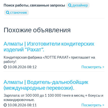
Поиск работы, связанные запросы
дизайнер
станочник
Похожие объявления
Алматы | Изготовители кондитерских
изделий "Рахат".
Кондитерская фабрика «ЛОТТЕ РАХАТ» приглашает на
работу!
График работы: сменный.
10.08.2026 08:12
Посмотреть >
Зарплата: от 202 729 до 330 216 тенге.
Условия: стабильная зарплата (указана с вычетом налогов),
пред...
Алматы | Водитель-дальнобойщик
(международные перевозки).
Зарплата: от 500 000 до 1 100 000 тенге в месяц + бонусы и
командировочные.
Требования: права категории Е, опыт работы от 3 лет (опыт
10.08.2026 08:11
Посмотреть >