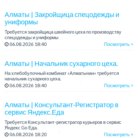
Алматы | Закройщица спецодежды и
униформы
Требуется закройщица швейного цеха по производству
спецодежды и униформы
Рабочий день с 9:00 до 18:00
06.08.2026 18:40
Посмотреть >
Только официальное трудоустройство...
Алматы | Начальник сухарного цеха.
На хлебобулочный комбинат «Алматынан» требуется
начальник сухарного цеха.
Зарплата: от 300 000 тенге на руки (обсуждается на
06.08.2026 18:40
Посмотреть >
собеседовании).
График работы: 5/2.
Алматы | Консультант-Регистратор в
Требования: оп...
сервис Яндекс.Еда
Требуется Консультант-регистратор курьеров в сервис
Яндекс Go Еда.
Условия: работа в офисе (Абылай хана - Макатаева).
06.08.2026 18:20
Посмотреть >