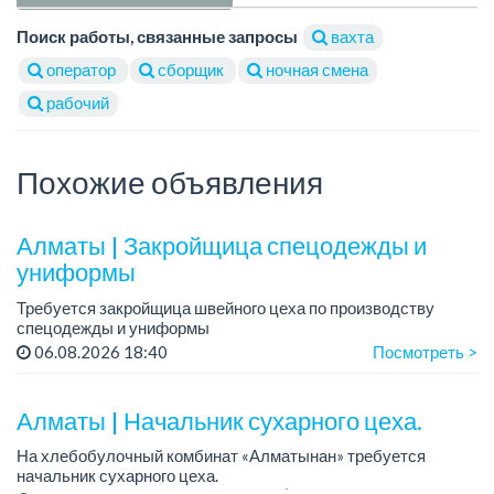
Поиск работы, связанные запросы
вахта
оператор
сборщик
ночная смена
рабочий
Похожие объявления
Алматы | Закройщица спецодежды и
униформы
Требуется закройщица швейного цеха по производству
спецодежды и униформы
Рабочий день с 9:00 до 18:00
06.08.2026 18:40
Посмотреть >
Только официальное трудоустройство...
Алматы | Начальник сухарного цеха.
На хлебобулочный комбинат «Алматынан» требуется
начальник сухарного цеха.