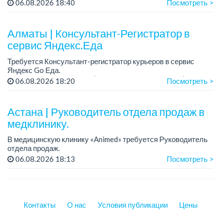
Зарплата: от 300 000 тенге на руки (обсуждается на
06.08.2026 18:40
Посмотреть >
собеседовании).
График работы: 5/2.
Алматы | Консультант-Регистратор в
Требования: оп...
сервис Яндекс.Еда
Требуется Консультант-регистратор курьеров в сервис
Яндекс Go Еда.
Условия: работа в офисе (Абылай хана - Макатаева).
06.08.2026 18:20
Посмотреть >
График работы: 5/2, пятидневка, с 9 до 18 час.
Требован...
Астана | Руководитель отдела продаж в
медклинику.
В медицинскую клинику «Animed» требуется Руководитель
отдела продаж.
Зарплата: от 1 200 000 тенге в месяц.
06.08.2026 18:13
Посмотреть >
График работы: 5/2, с 10.00 до 19.00.
Требования: опыт работы руководителем...
Контакты
О нас
Условия публикации
Цены