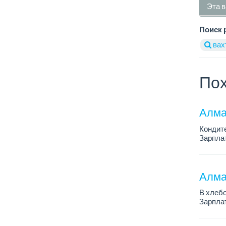
Эта в
Поиск 
вах
Пох
Алма
Кондит
Зарплат
График 
Условия
Алма
В хлеб
Зарплат
График 
Требова