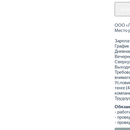
н
ООО «Ле
Место р
Зарплат
График 
Дневная
Вечерня
Сверхур
Выходно
Требова
внимате
Условия
тенге (
компани
Трудоус
Обязан
- работ
- пров
- прове