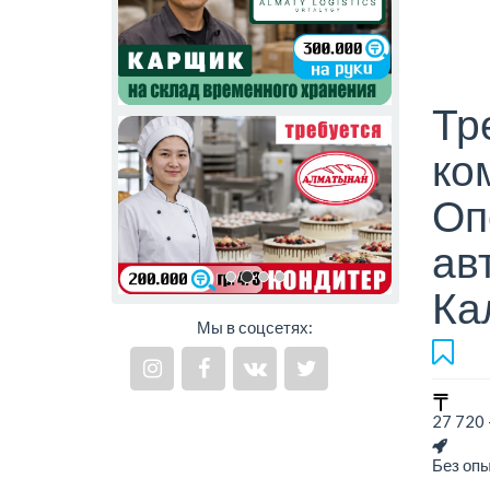
Тр
ко
Оп
ав
Ка
Мы в соцсетях:
27 720 
Без оп