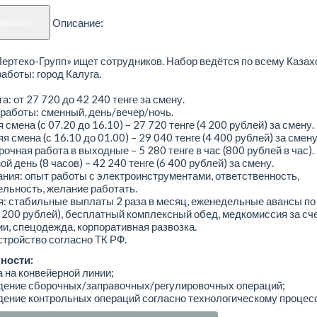
аписать
Описание:
ртеко-Групп» ищет сотрудников. Набор ведётся по всему Казах
аботы: город Калуга.
а: от 27 720 до 42 240 тенге за смену.
работы: сменный, день/вечер/ночь.
 смена (с 07.20 до 16.10) – 27 720 тенге (4 200 рублей) за смену.
я смена (с 16.10 до 01.00) – 29 040 тенге (4 400 рублей) за смену
очная работа в выходные – 5 280 тенге в час (800 рублей в час).
й день (8 часов) – 42 240 тенге (6 400 рублей) за смену.
ния: опыт работы с электроинструментами, ответственность,
льность, желание работать.
: стабильные выплаты 2 раза в месяц, еженедельные авансы по
4 200 рублей), бесплатный комплексный обед, медкомиссия за сч
и, спецодежда, корпоративная развозка.
тройство согласно ТК РФ.
ности:
а на конвейерной линии;
едение сборочных/заправочных/регулировочных операций;
дение контрольных операций согласно технологическому процесс