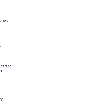
стану!
.
 27 720
ет
у.