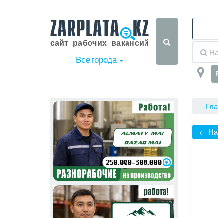
Все города
Гла
← На