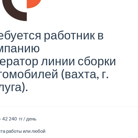
ебуется работник в
мпанию
ератор линии сборки
томобилей (вахта, г.
луга).
- 42 240 тг / день
ыта работы или любой