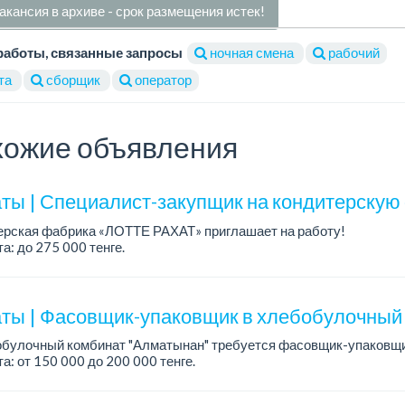
акансия в архиве - срок размещения истек!
работы, связанные запросы
ночная смена
рабочий
та
сборщик
оператор
ожие объявления
ты | Специалист-закупщик на кондитерскую
ерская фабрика «ЛОТТЕ РАХАТ» приглашает на работу!
а: до 275 000 тенге.
работы: 5/2, с 08.00 до 17.00.
: стабильная зарплата (указана с вычетом налогов), п...
ты | Фасовщик-упаковщик в хлебобулочный 
обулочный комбинат "Алматынан" требуется фасовщик-упаковщи
а: от 150 000 до 200 000 тенге.
работы: 5/2.
ния: ответственность и внимательность, аккуратно...