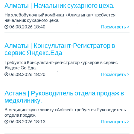
Алматы | Начальник сухарного цеха.
На хлебобулочный комбинат «Алматынан» требуется
начальник сухарного цеха.
Зарплата: от 300 000 тенге на руки (обсуждается на
06.08.2026 18:40
Посмотреть >
собеседовании).
График работы: 5/2.
Алматы | Консультант-Регистратор в
Требования: оп...
сервис Яндекс.Еда
Требуется Консультант-регистратор курьеров в сервис
Яндекс Go Еда.
Условия: работа в офисе (Абылай хана - Макатаева).
06.08.2026 18:20
Посмотреть >
График работы: 5/2, пятидневка, с 9 до 18 час.
Требован...
Астана | Руководитель отдела продаж в
медклинику.
В медицинскую клинику «Animed» требуется Руководитель
отдела продаж.
Зарплата: от 1 200 000 тенге в месяц.
06.08.2026 18:13
Посмотреть >
График работы: 5/2, с 10.00 до 19.00.
Требования: опыт работы руководителем...