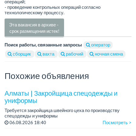
операций;
- проведение контрольных операций согласно
технологическому процессу.
Эта вакансия в архиве -
срок размещения истек!
Поиск работы, связанные запросы
оператор
сборщик
вахта
рабочий
ночная смена
Похожие объявления
Алматы | Закройщица спецодежды и
униформы
Требуется закройщица швейного цеха по производству
спецодежды и униформы
Рабочий день с 9:00 до 18:00
06.08.2026 18:40
Посмотреть >
Только официальное трудоустройство...