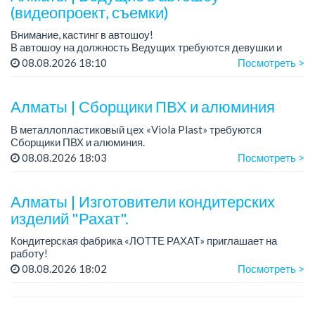
(видеопроект, съемки)
Внимание, кастинг в автошоу!
В автошоу на должность Ведущих требуются девушки и
парни. А также авто эксперты и авто перекупы.
08.08.2026 18:10
Посмотреть >
Преимущество для соискателей:
– знание автомоб...
Алматы | Сборщики ПВХ и алюминия
В металлопластиковый цех «Viola Plast» требуются
Сборщики ПВХ и алюминия.
График работы: 5/2, с 08.00 до 17.00.
08.08.2026 18:03
Посмотреть >
Зарплата: от 300 000 тенге.
По всем вопросам обращаться по теле...
Алматы | Изготовители кондитерских
изделий "Рахат".
Кондитерская фабрика «ЛОТТЕ РАХАТ» приглашает на
работу!
График работы: сменный.
08.08.2026 18:02
Посмотреть >
Зарплата: от 202 729 до 330 216 тенге.
Условия: стабильная зарплата (указана с вычетом налогов),
пред...