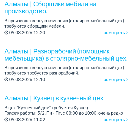
Алматы | Сборщики мебели на
производство.
В производственную компанию (столярно-мебельный цех)
требуются сборщики мебели.
График работы: 5/2, с 08.00 до 18.00.
09.08.2026 12:20
Посмотреть >
Зарплата: от 350 000 до 750 000 тенге в месяц.
Требования: опыт ...
Алматы | Разнорабочий (помощник
мебельщика) в столярно-мебельный цех.
В производственную компанию (столярно-мебельный цех)
требуются требуется разнорабочий.
График работы: 5/2.
09.08.2026 12:10
Посмотреть >
Зарплата: 250 000 тенге в месяц.
...
Алматы | Кузнец в кузнечный цех
В цех "Кузнечный дом" требуется Кузнец.
График работы: 5/2, Пн - Пт, с 08:00 до 18:00, очень редко
суббота.
09.08.2026 11:02
Посмотреть >
Зарплата: 300 000 - 500 000 тенге, сдельная.