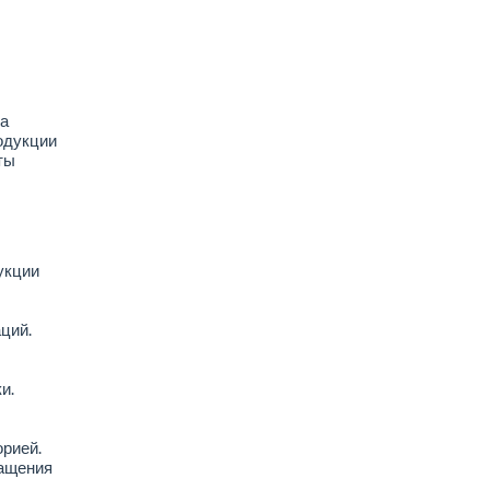
а
одукции
ты
укции
ций.
и.
орией.
ращения