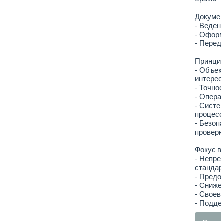
Докумен
- Веден
- Оформ
- Перед
Принци
- Объек
интерес
- Точно
- Опера
- Систе
процесс
- Безоп
проверк
Фокус в
- Непре
стандар
- Предо
- Сниже
- Свое
- Подде