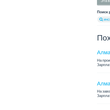
Эта в
Поиск 
инс
Пох
Алма
На про
Зарплат
График 
Требова
Алма
На зав
Зарплат
График 
Требован