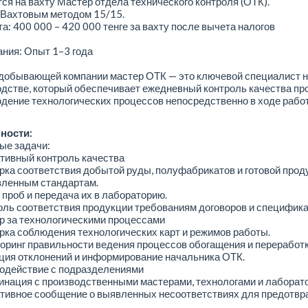
ся на вахту Мастер отдела технического контроля (ОТК).
 Вахтовым методом 15/15.
а: 400 000 – 420 000 тенге за вахту после вычета налогов
ния: Опыт 1–3 года
одобывающей компании мастер ОТК — это ключевой специалист н
дстве, который обеспечивает ежедневный контроль качества пр
дение технологических процессов непосредственно в ходе рабо
ности:
ые задачи:
тивный контроль качества
рка соответствия добытой руды, полуфабрикатов и готовой прод
вленным стандартам.
 проб и передача их в лабораторию.
оль соответствия продукции требованиям договоров и специфика
р за технологическими процессами
рка соблюдения технологических карт и режимов работы.
оринг правильности ведения процессов обогащения и переработк
ция отклонений и информирование начальника ОТК.
модействие с подразделениями
инация с производственными мастерами, технологами и лаборат
ативное сообщение о выявленных несоответствиях для предотв