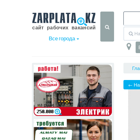
Все города
Гла
← На