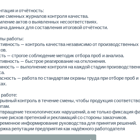
тация и отчётность:
ие сменных журналов контроля качества.
ление актов о выявленных несоответствиях.
ача данных для составления итоговой отчётности.
пы работы:
тивность — контроль качества независимо от производственных
ов.
сть — строгое соблюдение методик отбора проб и анализа.
тивность — быстрое реагирование на отклонения.
мность — выполнение контроля на каждой стадии производствен
а.
асность — работа по стандартам охраны труда при отборе проб и
ах.
 работе:
рывный контроль в течение смены, чтобы продукция соответств
там.
твращение технологических нарушений, а не только фиксация фа
ние рисков претензий и рекламаций со стороны заказчиков.
временное информирование руководства для принятия решений.
ржка репутации предприятия как надёжного работодателя