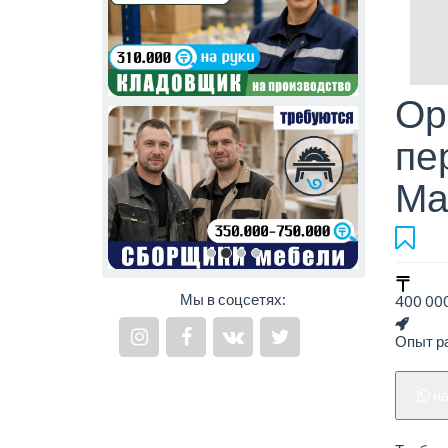
Ор
пе
Ма
Мы в соцсетях:
400 000
Опыт ра
н