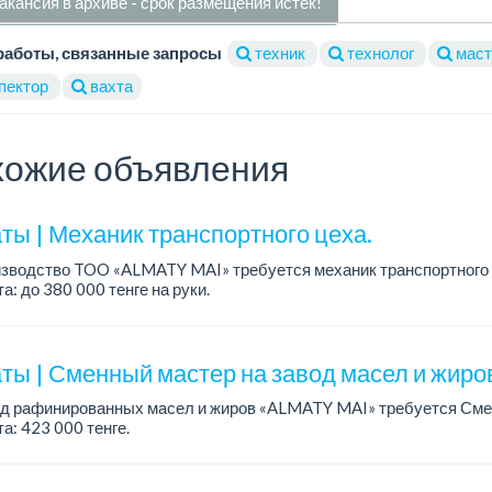
акансия в архиве - срок размещения истек!
работы, связанные запросы
техник
технолог
маст
пектор
вахта
ожие объявления
ты | Механик транспортного цеха.
изводство TOO «ALMATY MAI» требуется механик транспортного 
а: до 380 000 тенге на руки.
работы: 5/2, с 08.00 до 17.00.
ния: высшее или среднее...
ты | Сменный мастер на завод масел и жиро
од рафинированных масел и жиров «ALMATY MAI» требуется Сме
а: 423 000 тенге.
работы: сменный, 2/2, с 08.00 до 20.00 и с 20.00 до 08.00.
ия: оп...