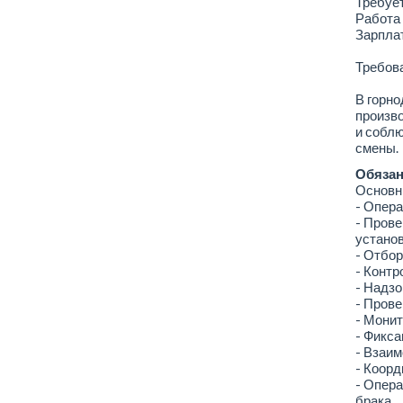
Требует
Работа
Зарплат
Требова
В горн
произво
и соблю
смены.
Обязан
Основн
- Опера
- Прове
устано
- Отбор
- Контр
- Надзо
- Прове
- Монит
- Фикса
- Взаи
- Коорд
- Опер
брака.