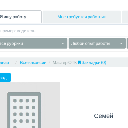
Я ищу работу
Мне требуется работник
Все рубрики
Любой опыт работы
вная
Все вакансии
Мастер ОТК
Закладки (0)
зад
Семей