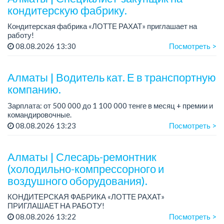
кондитерскую фабрику.
Кондитерская фабрика «ЛОТТЕ РАХАТ» приглашает на
работу!
Зарплата: до 275 000 тенге.
08.08.2026 13:30
Посмотреть >
График работы: 5/2, с 08.00 до 17.00.
Условия: стабильная зарплата (указана с вычетом налогов),
п...
Алматы | Водитель кат. Е в транспортную
компанию.
Зарплата: от 500 000 до 1 100 000 тенге в месяц + премии и
командировочные.
Условия: постоянная занятость, бонусы и премии за
08.08.2026 13:23
Посмотреть >
качественную работу, комфортные условия, современный
автопарк.
...
Алматы | Слесарь-ремонтник
(холодильно-компрессорного и
воздушного оборудования).
КОНДИТЕРСКАЯ ФАБРИКА «ЛОТТЕ РАХАТ»
ПРИГЛАШАЕТ НА РАБОТУ!
График работы: сменный.
08.08.2026 13:22
Посмотреть >
Зарплата: от 206 000 до 310 700 тенге.