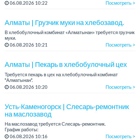
упаковочной машины баночной линии.
06.08.2026 10:22
Посмотреть >
График работы: сменный, 12 часов, день, ночь, два...
Алматы | Грузчик муки на хлебозавод.
В хлебобулочный комбинат «Алматынан» требуется грузчик
муки.
График работы: 5/2, с 09.00 до 18.00.
06.08.2026 10:21
Посмотреть >
Зарплата: до 200 000 тенге в месяц.
Обязанности: погрузка и выгрузка муки.
У...
Алматы | Пекарь в хлебобулочный цех
Требуется пекарь в цех на хлебобулочный комбинат
"Алматынан".
Требования: начальное или среднее специальное
06.08.2026 10:20
Посмотреть >
образование.
График работы: 5/2.
Усть-Каменогорск | Слесарь-ремонтник
Зарплата: до 220 000 тенге в меся...
на маслозавод
На маслозавод требуется Слесарь-ремонтник.
График работы:
- 5/2, с 08 до 17 час либо
06.08.2026 10:16
Посмотреть >