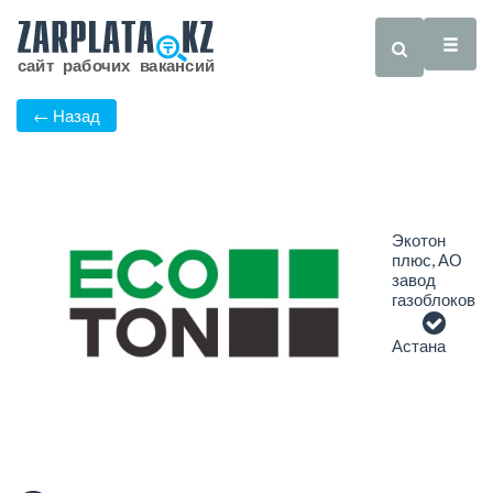
← Назад
Экотон
плюс, АО
завод
газоблоков
Астана