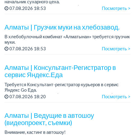
начальник сухарного цеха.
Зарплата: от 300 000 тенге на руки (обсуждается на
07.08.2026 18:53
Посмотреть >
собеседовании).
График работы: 5/2.
Алматы | Грузчик муки на хлебозавод.
Требования: оп...
В хлебобулочный комбинат «Алматынан» требуется грузчик
муки.
График работы: 5/2, с 09.00 до 18.00.
07.08.2026 18:53
Посмотреть >
Зарплата: до 200 000 тенге в месяц.
Обязанности: погрузка и выгрузка муки.
У...
Алматы | Консультант-Регистратор в
сервис Яндекс.Еда
Требуется Консультант-регистратор курьеров в сервис
Яндекс Go Еда.
Условия: работа в офисе (Абылай хана - Макатаева).
07.08.2026 18:20
Посмотреть >
График работы: 5/2, пятидневка, с 9 до 18 час.
Требован...
Алматы | Ведущие в автошоу
(видеопроект, съемки)
Внимание, кастинг в автошоу!