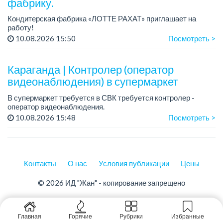
фабрику.
Кондитерская фабрика «ЛОТТЕ РАХАТ» приглашает на
работу!
График работы: сменный.
10.08.2026 15:50
Посмотреть >
Зарплата: 240 249 тенге.
Условия: стабильная зарплата (указана с вычетом налогов),
предоставляется ра...
Караганда | Контролер (оператор
видеонаблюдения) в супермаркет
В супермаркет требуется в СВК требуется контролер -
оператор видеонаблюдения.
График работы: 2/2, с 09 ч до 23 ч.
10.08.2026 15:48
Посмотреть >
Условия:
- Питание и развозка за счет работодателя.
Контакты
О нас
Условия публикации
Цены
© 2026 ИД "Жан" - копирование запрещено
Главная
Горячие
Рубрики
Избранные