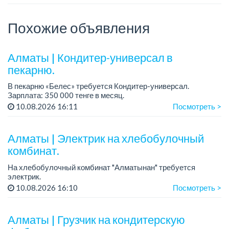
Похожие объявления
Алматы | Кондитер-универсал в
пекарню.
В пекарню «Белес» требуется Кондитер-универсал.
Зарплата: 350 000 тенге в месяц.
График работы: 4/2, с 08.00 до 20.00.
10.08.2026 16:11
Посмотреть >
Требования: опыт работы....
Алматы | Электрик на хлебобулочный
комбинат.
На хлебобулочный комбинат "Алматынан" требуется
электрик.
Зарплата: от 250 000 тенге на руки + бесплатный обед.
10.08.2026 16:10
Посмотреть >
График работы: 5/2, с 09.00 до 18.00.
Требования: опыт работы, техниче...
Алматы | Грузчик на кондитерскую