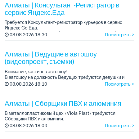
Алматы | Консультант-Регистратор в
сервис Яндекс.Еда
Требуется Консультант-регистратор курьеров в сервис
Яндекс Go Еда.
Условия: работа в офисе (Абылай хана - Макатаева).
08.08.2026 18:30
Посмотреть >
График работы: 5/2, пятидневка, с 9 до 18 час.
Требован...
Алматы | Ведущие в автошоу
(видеопроект, съемки)
Внимание, кастинг в автошоу!
В автошоу на должность Ведущих требуются девушки и
парни. А также авто эксперты и авто перекупы.
08.08.2026 18:10
Посмотреть >
Преимущество для соискателей:
– знание автомоб...
Алматы | Сборщики ПВХ и алюминия
В металлопластиковый цех «Viola Plast» требуются
Сборщики ПВХ и алюминия.
График работы: 5/2, с 08.00 до 17.00.
08.08.2026 18:03
Посмотреть >
Зарплата: от 300 000 тенге.