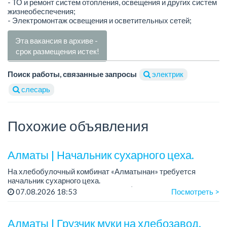
- ТО и ремонт систем отопления, освещения и других систем
жизнеобеспечения;
- Электромонтаж освещения и осветительных сетей;
Эта вакансия в архиве -
срок размещения истек!
Поиск работы, связанные запросы
электрик
слесарь
Похожие объявления
Алматы | Начальник сухарного цеха.
На хлебобулочный комбинат «Алматынан» требуется
начальник сухарного цеха.
Зарплата: от 300 000 тенге на руки (обсуждается на
07.08.2026 18:53
Посмотреть >
собеседовании).
График работы: 5/2.
Алматы | Грузчик муки на хлебозавод.
Требования: оп...