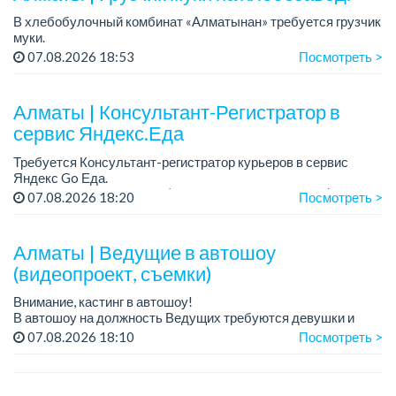
В хлебобулочный комбинат «Алматынан» требуется грузчик
муки.
График работы: 5/2, с 09.00 до 18.00.
07.08.2026 18:53
Посмотреть >
Зарплата: до 200 000 тенге в месяц.
Обязанности: погрузка и выгрузка муки.
У...
Алматы | Консультант-Регистратор в
сервис Яндекс.Еда
Требуется Консультант-регистратор курьеров в сервис
Яндекс Go Еда.
Условия: работа в офисе (Абылай хана - Макатаева).
07.08.2026 18:20
Посмотреть >
График работы: 5/2, пятидневка, с 9 до 18 час.
Требован...
Алматы | Ведущие в автошоу
(видеопроект, съемки)
Внимание, кастинг в автошоу!
В автошоу на должность Ведущих требуются девушки и
парни. А также авто эксперты и авто перекупы.
07.08.2026 18:10
Посмотреть >
Преимущество для соискателей:
– знание автомоб...