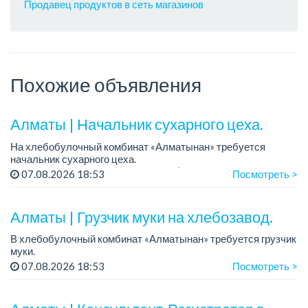
Продавец продуктов в сеть магазинов
Похожие объявления
Алматы | Начальник сухарного цеха.
На хлебобулочный комбинат «Алматынан» требуется
начальник сухарного цеха.
Зарплата: от 300 000 тенге на руки (обсуждается на
07.08.2026 18:53
Посмотреть >
собеседовании).
График работы: 5/2.
Алматы | Грузчик муки на хлебозавод.
Требования: оп...
В хлебобулочный комбинат «Алматынан» требуется грузчик
муки.
График работы: 5/2, с 09.00 до 18.00.
07.08.2026 18:53
Посмотреть >
Зарплата: до 200 000 тенге в месяц.
Обязанности: погрузка и выгрузка муки.
У...