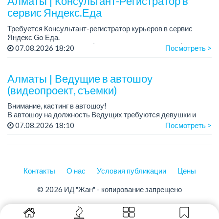
Алматы | Консультант-Регистратор в
сервис Яндекс.Еда
Требуется Консультант-регистратор курьеров в сервис
Яндекс Go Еда.
Условия: работа в офисе (Абылай хана - Макатаева).
07.08.2026 18:20
Посмотреть >
График работы: 5/2, пятидневка, с 9 до 18 час.
Требован...
Алматы | Ведущие в автошоу
(видеопроект, съемки)
Внимание, кастинг в автошоу!
В автошоу на должность Ведущих требуются девушки и
парни. А также авто эксперты и авто перекупы.
07.08.2026 18:10
Посмотреть >
Преимущество для соискателей:
– знание автомоб...
Контакты
О нас
Условия публикации
Цены
© 2026 ИД "Жан" - копирование запрещено