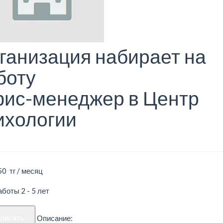
ганизация набирает на
боту
ис-менеджер в Центр
ихологии
50 тг / месяц
боты 2 - 5 лет
аписать
Описание: