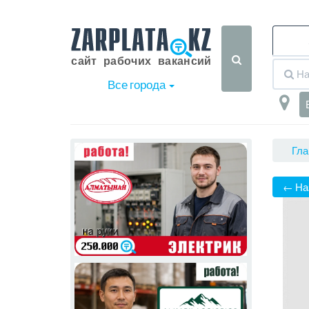
Все города
Гла
← На