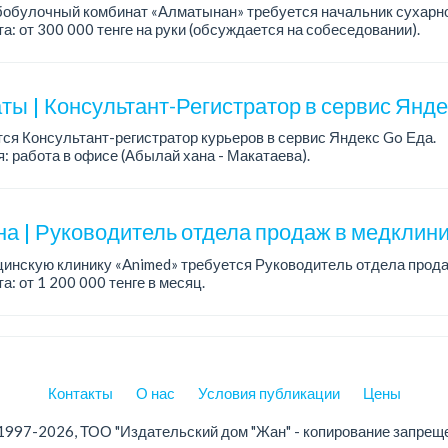
обулочный комбинат «Алматынан» требуется начальник сухарно
а: от 300 000 тенге на руки (обсуждается на собеседовании).
работы: 5/2.
ия: оп...
ты | Консультант-Регистратор в сервис Янд
ся Консультант-регистратор курьеров в сервис Яндекс Go Еда.
: работа в офисе (Абылай хана - Макатаева).
работы: 5/2, пятидневка, с 9 до 18 час.
н...
на | Руководитель отдела продаж в медклини
инскую клинику «Animed» требуется Руководитель отдела прода
а: от 1 200 000 тенге в месяц.
работы: 5/2, с 10.00 до 19.00.
ния: опыт работы руководителем...
Контакты
О нас
Условия публикации
Цены
1997-2026, ТОО "Издательский дом "Жан" - копирование запрещ