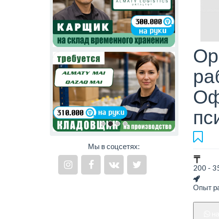
Ор
ра
Оф
пс
Мы в соцсетях:
200 - 3
Опыт ра
н