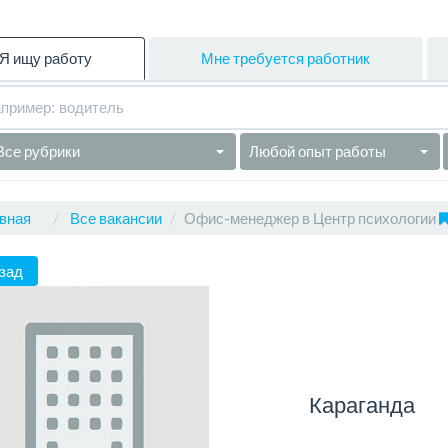
Я ищу работу
Мне требуется работник
Все рубрики
Любой опыт работы
вная
Все вакансии
Офис-менеджер в Центр психологии
зад
Караганда