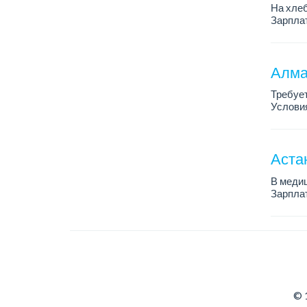
На хлеб
Зарплат
График 
Требован
Алма
Требует
Условия
График 
Требова
Аста
В медиц
Зарплат
График 
Требова
© 