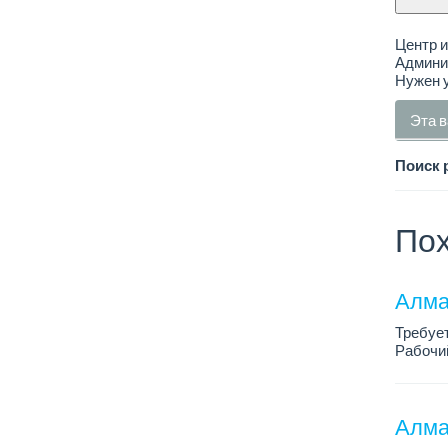
Центр 
Админи
Нужен у
Эта в
Поиск 
Пох
Алма
Требуе
Рабочий
Только 
Алма