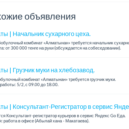
ожие объявления
ты | Начальник сухарного цеха.
обулочный комбинат «Алматынан» требуется начальник сухарно
а: от 300 000 тенге на руки (обсуждается на собеседовании).
работы: 5/2.
ия: оп...
ы | Грузчик муки на хлебозавод.
булочный комбинат «Алматынан» требуется грузчик муки.
работы: 5/2, с 09.00 до 18.00.
а: до 200 000 тенге в месяц.
ости: погрузка и выгрузка муки.
ты | Консультант-Регистратор в сервис Янд
ся Консультант-регистратор курьеров в сервис Яндекс Go Еда.
: работа в офисе (Абылай хана - Макатаева).
работы: 5/2, пятидневка, с 9 до 18 час.