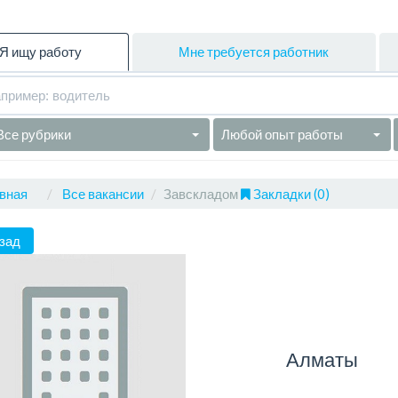
Я ищу работу
Мне требуется работник
Все рубрики
Любой опыт работы
вная
Все вакансии
Завскладом
Закладки (0)
зад
Алматы