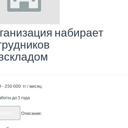
ганизация набирает
трудников
вскладом
 - 250 000 тг / месяц
боты до 1 года
аписать
Описание: