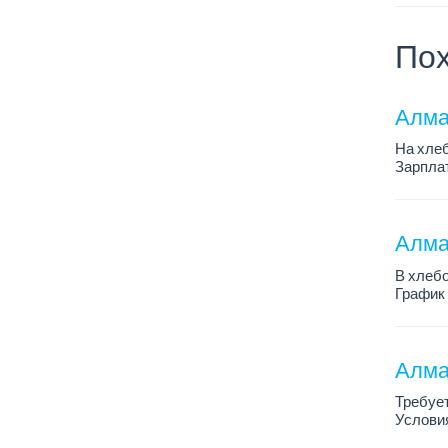
Пох
Алма
На хлеб
Зарплат
График 
Требован
Алмат
В хлебо
График 
Зарплат
Обязанн
У...
Алма
Требует
Условия
График 