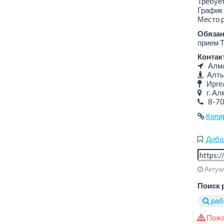
Требуе
График 
Место р
Обязан
прием Т
Контак
Алмат
Алты
Ирге
г. Алм
8-7
Копи
Доба
Актуал
Поиск 
раб
Пожа