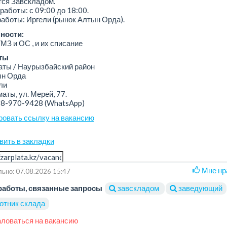
тся Завскладом.
работы: с 09:00 до 18:00.
аботы: Иргели (рынок Алтын Орда).
ности:
МЗ и ОС , и их списание
ты
ы / Наурызбайский район
н Орда
ли
аты, ул. Мерей, 77.
08-970-9428
(WhatsApp)
ровать ссылку на вакансию
вить в закладки
Мне нр
ьно: 07.08.2026 15:47
работы, связанные запросы
завскладом
заведующий
отник склада
ловаться на вакансию