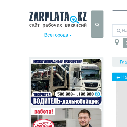
Все города
Гла
← На