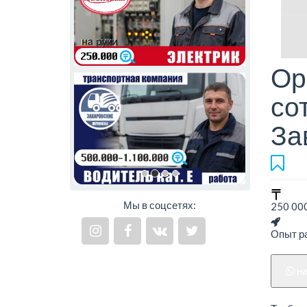
Ор
со
За
Мы в соцсетях:
250 000
Опыт ра
н