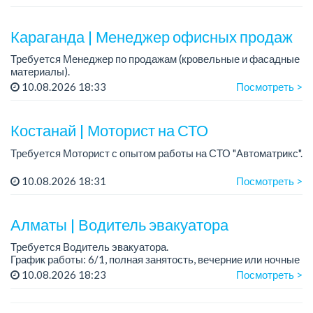
График работы: 5/2, пятидневка, с 9 до 18 час.
Требован...
Караганда | Менеджер офисных продаж
Требуется Менеджер по продажам (кровельные и фасадные
материалы).
Место работы: офис продаж в компании
10.08.2026 18:33
Посмотреть >
График работы: 6/1, шестидневная рабочая неделя, суббота
кроткий день до 13:...
Костанай | Моторист на СТО
Требуется Моторист с опытом работы на СТО "Автоматрикс".
Условия:
10.08.2026 18:31
Посмотреть >
- Проходимость и запись клиентов отличная!
- Инструмент есть.
- Сотрудников ценим....
Алматы | Водитель эвакуатора
Требуется Водитель эвакуатора.
График работы: 6/1, полная занятость, вечерние или ночные
смены.
10.08.2026 18:23
Посмотреть >
Требования:
- наличие водительского удостоверения, категория С,