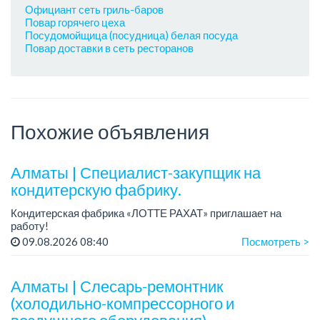
Официант сеть гриль-баров
Повар горячего цеха
Посудомойщица (посудница) белая посуда
Повар доставки в сеть ресторанов
Похожие объявления
Алматы | Специалист-закупщик на
кондитерскую фабрику.
Кондитерская фабрика «ЛОТТЕ РАХАТ» приглашает на
работу!
Зарплата: до 275 000 тенге.
09.08.2026 08:40
Посмотреть >
График работы: 5/2, с 08.00 до 17.00.
Условия: стабильная зарплата (указана с вычетом налогов),
п...
Алматы | Слесарь-ремонтник
(холодильно-компрессорного и