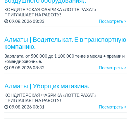
воздушного оборудования).
КОНДИТЕРСКАЯ ФАБРИКА «ЛОТТЕ РАХАТ»
ПРИГЛАШАЕТ НА РАБОТУ!
График работы: сменный.
09.08.2026 08:33
Посмотреть >
Зарплата: от 206 000 до 310 700 тенге.
Условия: стабильная зарплата (указана с вычетом налогов),
пред...
Алматы | Водитель кат. Е в транспортную
компанию.
Зарплата: от 500 000 до 1 100 000 тенге в месяц + премии и
командировочные.
Условия: постоянная занятость, бонусы и премии за
09.08.2026 08:32
Посмотреть >
качественную работу, комфортные условия, современный
автопарк.
...
Алматы | Уборщик магазина.
КОНДИТЕРСКАЯ ФАБРИКА «ЛОТТЕ РАХАТ»
ПРИГЛАШАЕТ НА РАБОТУ!
График работы: сменный.
09.08.2026 08:31
Посмотреть >
Зарплата: от 174 660 тенге.
Условия: стабильная зарплата (указана с вычетом налогов),
предоставляется...