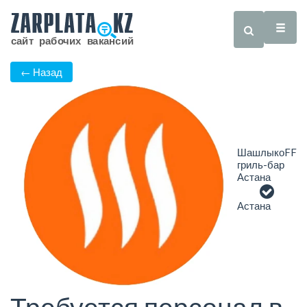
← Назад
ШашлыкоFF
гриль-бар
Астана
Астана