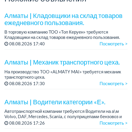
Алматы | Кладовщики на склад товаров
ежедневного пользования.
В торговую компанию ТОО «Топ Керуен» требуются
Кладовщики на склад товаров ежедневного пользования.
Зарплата: 248 600 тенге + премия 80 000 тенге.
08.08.2026 17:40
Посмотреть >
График работы: 2/2, сменный, с 08.00 до ...
Алматы | Механик транспортного цеха.
На производство TOO «ALMATY MAI» требуется механик
транспортного цеха.
Зарплата: до 380 000 тенге на руки.
08.08.2026 17:30
Посмотреть >
График работы: 5/2, с 08.00 до 17.00.
Требования: высшее или среднее...
Алматы | Водители категории «Е».
Автотранспортной компании требуются Водители на а\м
Volvo, DAF, Mercedes, Scania, с полуприцепами бензовоз и
битумовоз.
08.08.2026 17:26
Посмотреть >