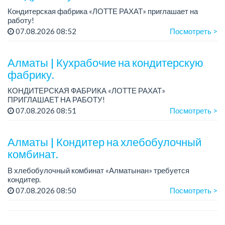
Кондитерская фабрика «ЛОТТЕ РАХАТ» приглашает на
работу!
Зарплата: от 293 099 до 390 328 тенге.
07.08.2026 08:52
Посмотреть >
График работы: сменный.
Условия: стабильная зарплата (указана с вычетом налогов),
пре...
Алматы | Кухрабочие на кондитерскую
фабрику.
КОНДИТЕРСКАЯ ФАБРИКА «ЛОТТЕ РАХАТ»
ПРИГЛАШАЕТ НА РАБОТУ!
Зарплата: от 120 000 до 180 000 тенге.
07.08.2026 08:51
Посмотреть >
График работы: сменный.
Условия: стабильная зарплата (указана с вычетом налогов),
пред...
Алматы | Кондитер на хлебобулочный
комбинат.
В хлебобулочный комбинат «Алматынан» требуется
кондитер.
Зарплата: 200 000 тенге на руки.
07.08.2026 08:50
Посмотреть >
График работы: 4/3, с 09.00 до 18.00. Дополнительный
выходной день – среда.
Требования: сред...