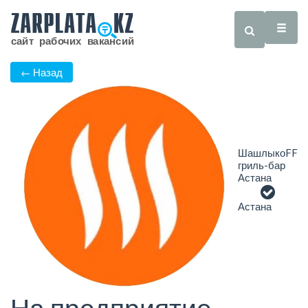
← Назад
ШашлыкоFF
гриль-бар
Астана
Астана