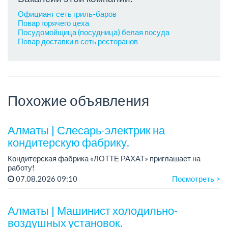
Официант сеть гриль-баров
Повар горячего цеха
Посудомойщица (посудница) белая посуда
Повар доставки в сеть ресторанов
Похожие объявления
Алматы | Слесарь-электрик на
кондитерскую фабрику.
Кондитерская фабрика «ЛОТТЕ РАХАТ» приглашает на
работу!
График работы: сменный.
07.08.2026 09:10
Посмотреть >
Зарплата: от 359 062 тенге.
Условия: стабильная зарплата (указана с вычетом налогов),
предоставляется...
Алматы | Машинист холодильно-
воздушных установок.